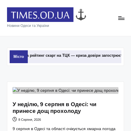
Новини Одеси та України
рейтинг скарг на ТЦК — криза довіри загострюється — ВІДЕО
Місто
У неділю, 9 серпня в Одесі: чи
принесе дощ прохолоду
8 Серпня, 2026
9 серпня в Одесі та області очікується хмарна погода