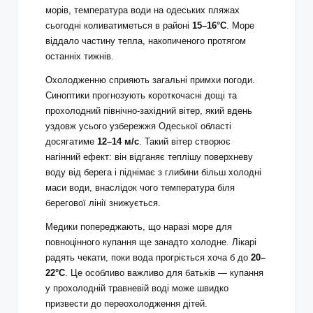
морів, температура води на одеських пляжах
сьогодні коливатиметься в районі
15–16°С
. Море
віддало частину тепла, накопиченого протягом
останніх тижнів.
Охолодженню сприяють загальні примхи погоди.
Синоптики прогнозують короткочасні дощі та
прохолодний північно‑західний вітер, який вдень
уздовж усього узбережжя Одеської області
досягатиме
12–14 м/с
. Такий вітер створює
нагінний ефект: він відганяє теплішу поверхневу
воду від берега і піднімає з глибини більш холодні
маси води, внаслідок чого температура біля
берегової лінії знижується.
Медики попереджають, що наразі море для
повноцінного купання ще занадто холодне. Лікарі
радять чекати, поки вода прогріється хоча б до
20–
22°С
. Це особливо важливо для батьків — купання
у прохолодній травневій воді може швидко
призвести до переохолодження дітей.