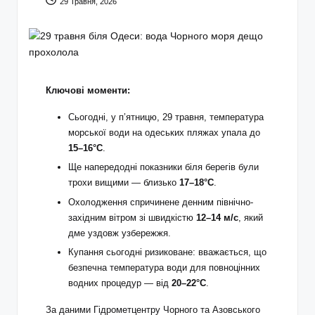
29 Травня, 2026
Ключові моменти:
Сьогодні, у п’ятницю, 29 травня, температура
морської води на одеських пляжах упала до
15–16°С
.
Ще напередодні показники біля берегів були
трохи вищими — близько
17–18°С
.
Охолодження спричинене денним північно-
західним вітром зі швидкістю
12–14 м/с
, який
дме уздовж узбережжя.
Купання сьогодні ризиковане: вважається, що
безпечна температура води для повноцінних
водних процедур — від
20–22°С
.
За даними Гідрометцентру Чорного та Азовського