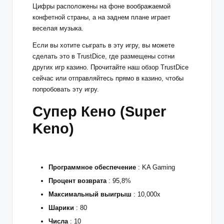
Цифры расположены на фоне воображаемой
конфетной страны, а на заднем плане играет
веселая музыка.
Если вы хотите сыграть в эту игру, вы можете
сделать это в TrustDice, где размещены сотни
других игр казино. Прочитайте наш обзор TrustDice
сейчас или отправляйтесь прямо в казино, чтобы
попробовать эту игру.
Супер Кено (Super
Keno)
Программное обеспечение
: KA Gaming
Процент возврата
: 95,8%
Максимальный выигрыш
: 10,000x
Шарики
: 80
Числа
: 10