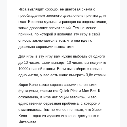
Игра выглядит хорошо, ее цветовая схема с
преобладанием зеленого цвета очень приятна для
глаз. Веселая музыка, играющая на заднем плане,
также добавляет впечатлений. Тем не менее
причина, по которой я включил эту игру в свой
список, заключается в том, что она идет с
довольно хорошими выплатами.
Для игры в эту игру вам нужно выбрать от одного
до 10 чисел. Если выпадет 10 чисел, вы получите
10000x вашей ставки. Если вы выберете только
одно число, у вас есть шанс выиграть 3,8x ставки.
Super Keno также хороша своими полезными
функциями, такими как Quick Pick и Max Bet. К
сожалению, в игре нет опции автоигры, и это
единственная серьезная проблема, с которой я
сталкиваюсь. Тем не менее я считаю, что Super
Keno — одна из лучших игр кено, доступных в
Интернете.