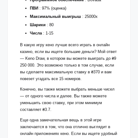
ПВИ
: 97% (оценка)
Максимальный выигрыш
: 25000x
Шарики
: 80
Числа
: 1-15
В какую игру кено лучше всего играть в онлайн
казино, если вы ищете большие деньги? Мой ответ
— Keno Draw, в котором вы можете выиграть до ₴9
250 000. Это возможно только в том случае, если
вы сделаете максимальную ставку в ₴370 и вам
повезет угадать все 15 номеров.
Конечно, вы также можете выбрать меньше чисел
— от одного числа и далее. Вы также можете
уменьшить свою ставку, при этом минимум
составляет ₴3.7.
Еще одна замечательная вещь в этой игре
заключается в том, что она отлично выглядит в
онлайн приложениях кено. Если вы ищете удобный