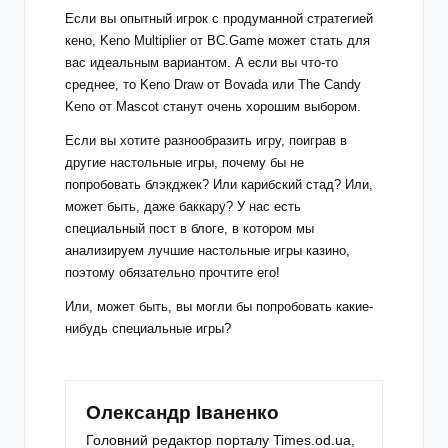
Если вы опытный игрок с продуманной стратегией
кено, Keno Multiplier от BC.Game может стать для
вас идеальным вариантом. А если вы что-то
среднее, то Keno Draw от Bovada или The Candy
Keno от Mascot станут очень хорошим выбором.
Если вы хотите разнообразить игру, поиграв в
другие настольные игры, почему бы не
попробовать блэкджек? Или карибский стад? Или,
может быть, даже баккару? У нас есть
специальный пост в блоге, в котором мы
анализируем лучшие настольные игры казино,
поэтому обязательно прочтите его!
Или, может быть, вы могли бы попробовать какие-
нибудь специальные игры?
Олександр Іваненко
Головний редактор порталу Times.od.ua,