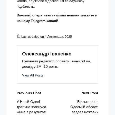
коштів, службове підроблення та службову
недбалість.
Важливі, оперативні та цікаві новини шукайте у
нашому Telegram-каналі!
Last updated on 4 Листопада, 2025
Олександр Іваненко
Головний редактор порталу Times.od.ua,
досвід у ЗМІ 10 років.
View All Posts
Post
Previous Post
Next Post
navigation
У Новій Одесі
Військовий в
трагічно загинула
Одеській області
жінка в результаті
завдав ножових