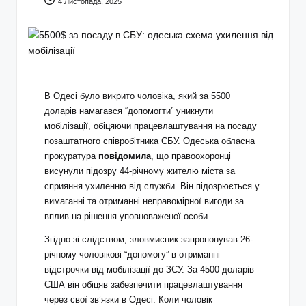
4 Листопада, 2025
В Одесі було викрито чоловіка, який за 5500
доларів намагався “допомогти” уникнути
мобілізації, обіцяючи працевлаштування на посаду
позаштатного співробітника СБУ. Одеська обласна
прокуратура
повідомила
, що правоохоронці
висунули підозру 44-річному жителю міста за
сприяння ухиленню від служби. Він підозрюється у
вимаганні та отриманні неправомірної вигоди за
вплив на рішення уповноваженої особи.
Згідно зі слідством, зловмисник запропонував 26-
річному чоловікові “допомогу” в отриманні
відстрочки від мобілізації до ЗСУ. За 4500 доларів
США він обіцяв забезпечити працевлаштування
через свої зв’язки в Одесі. Коли чоловік