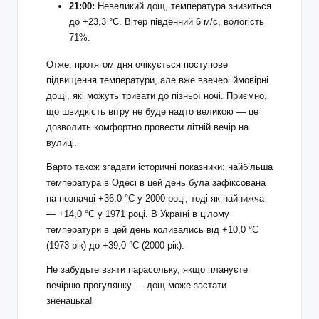
21:00:
Невеликий дощ, температура знизиться
до +23,3 °С. Вітер південний 6 м/с, вологість
71%.
Отже, протягом дня очікується поступове
підвищення температури, але вже ввечері ймовірні
дощі, які можуть тривати до пізньої ночі. Приємно,
що швидкість вітру не буде надто великою — це
дозволить комфортно провести літній вечір на
вулиці.
Варто також згадати історичні показники: найбільша
температура в Одесі в цей день була зафіксована
на позначці +36,0 °С у 2000 році, тоді як найнижча
— +14,0 °С у 1971 році. В Україні в цілому
температури в цей день коливались від +10,0 °С
(1973 рік) до +39,0 °С (2000 рік).
Не забудьте взяти парасольку, якщо плануєте
вечірню прогулянку — дощ може застати
зненацька!