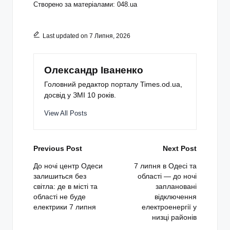
Створено за матеріалами: 048.ua
Last updated on 7 Липня, 2026
Олександр Іваненко
Головний редактор порталу Times.od.ua,
досвід у ЗМІ 10 років.
View All Posts
Post
Previous Post
Next Post
navigation
До ночі центр Одеси
7 липня в Одесі та
залишиться без
області — до ночі
світла: де в місті та
заплановані
області не буде
відключення
електрики 7 липня
електроенергії у
низці районів