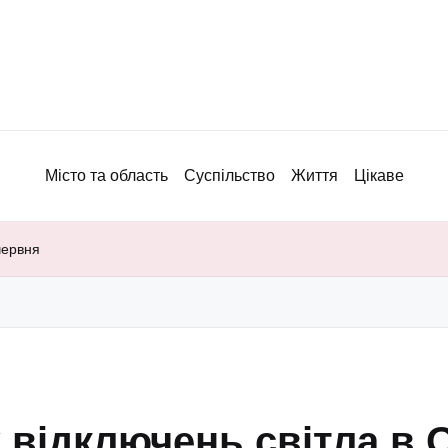
Місто та область
Суспільство
Життя
Цікаве
червня
відключень світла в О