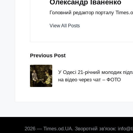
Олександр Іваненко
Головний редактор порталу Times.od
View All Posts
Post
Previous Post
navigation
У Одесі 21-річний молодик підп
на відео через чат – ФОТО
2026 — Times.od.UA. Зворотній зв'язок: info@t