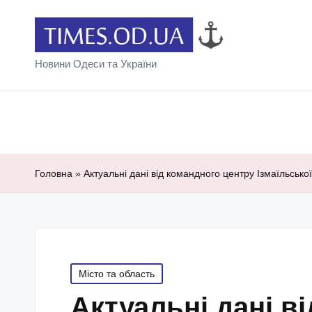
Новини Одеси та України
Головна
»
Актуальні дані від командного центру Ізмаїльсько
Posted
Місто та область
in
Актуальні дані в