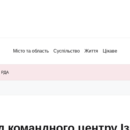
Місто та область
Суспільство
Життя
Цікаве
ї РДА
ід командного центру І