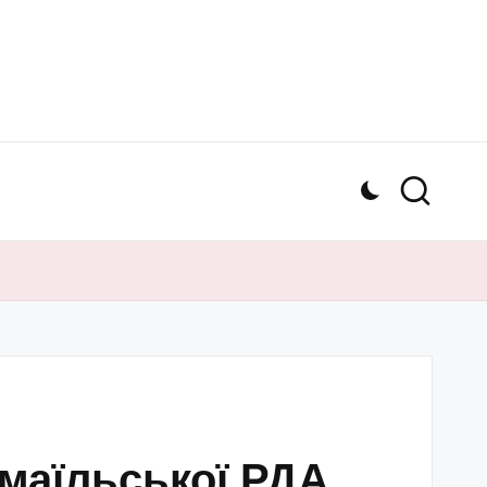
змаїльської РДА