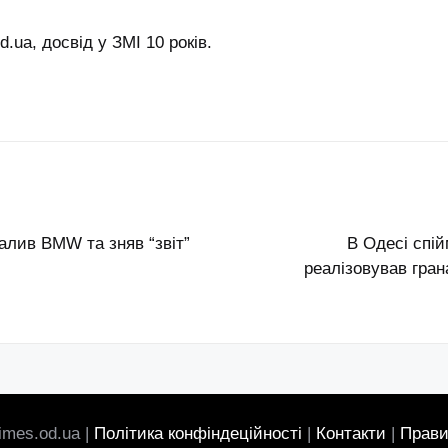
.ua, досвід у ЗМІ 10 років.
алив BMW та зняв “звіт”
В Одесі спій
реалізовував гран
imes.od.ua |
Політика конфіндеційності
|
Контакти
|
Прави