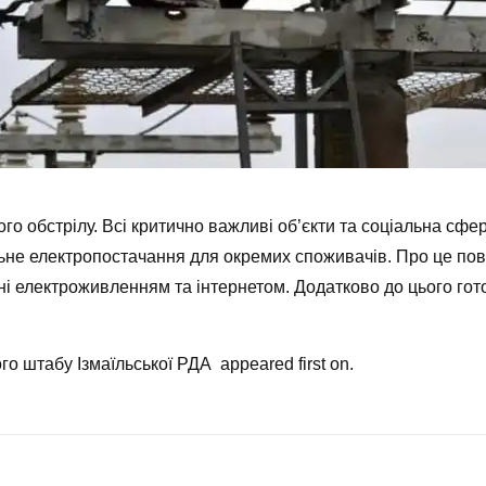
ого обстрілу. Всі критично важливі об’єкти та соціальна сф
не електропостачання для окремих споживачів. Про це повід
ені електроживленням та інтернетом. Додатково до цього гот
о штабу Ізмаїльської РДА appeared first on.