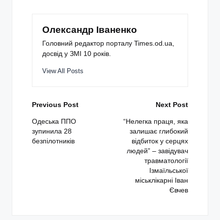
Олександр Іваненко
Головний редактор порталу Times.od.ua,
досвід у ЗМІ 10 років.
View All Posts
Post
Previous Post
Next Post
navigation
Одеська ППО
“Нелегка праця, яка
зупинила 28
залишає глибокий
безпілотників
відбиток у серцях
людей” – завідувач
травматології
Ізмаїльської
міськлікарні Іван
Євчев