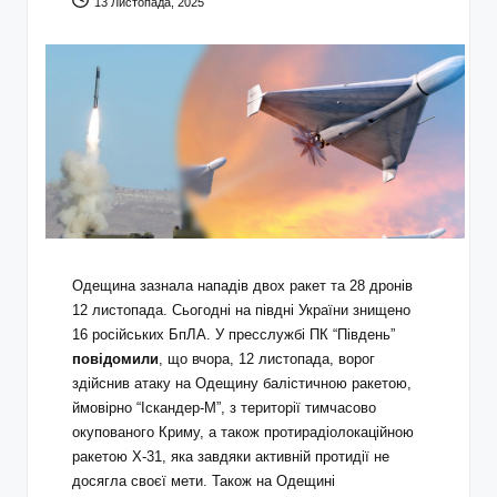
13 Листопада, 2025
Одещина зазнала нападів двох ракет та 28 дронів
12 листопада. Сьогодні на півдні України знищено
16 російських БпЛА. У пресслужбі ПК “Південь”
повідомили
, що вчора, 12 листопада, ворог
здійснив атаку на Одещину балістичною ракетою,
ймовірно “Іскандер-М”, з території тимчасово
окупованого Криму, а також протирадіолокаційною
ракетою Х-31, яка завдяки активній протидії не
досягла своєї мети. Також на Одещині