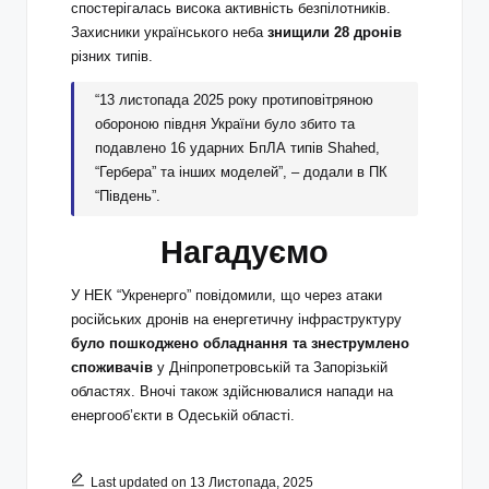
спостерігалась висока активність безпілотників.
Захисники українського неба
знищили 28 дронів
різних типів.
“13 листопада 2025 року протиповітряною
обороною півдня України було збито та
подавлено 16 ударних БпЛА типів Shahed,
“Гербера” та інших моделей”, – додали в ПК
“Південь”.
Нагадуємо
У НЕК “Укренерго” повідомили, що через атаки
російських дронів на енергетичну інфраструктуру
було пошкоджено обладнання та знеструмлено
споживачів
у Дніпропетровській та Запорізькій
областях. Вночі також здійснювалися напади на
енергооб’єкти в Одеській області.
Last updated on 13 Листопада, 2025