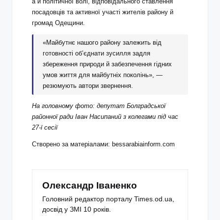
а й політичної волі, відповідального ставлення
посадовців та активної участі жителів району й
громад Одещини.
«Майбутнє нашого району залежить від
готовності об’єднати зусилля задля
збереження природи й забезпечення гідних
умов життя для майбутніх поколінь», —
резюмують автори звернення.
На головному фото: депутат Болградської
районної ради Іван Насипаний з колегами під час
27-ї сесії
Створено за матеріалами: bessarabiainform.com
Олександр Іваненко
Головний редактор порталу Times.od.ua,
досвід у ЗМІ 10 років.