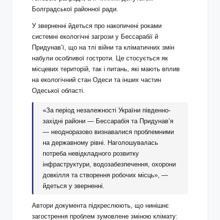
Болградської районної ради.
У зверненні йдеться про накопичені роками
системні екологічні загрози у Бессарабії й
Придунав’ї, що на тлі війни та кліматичних змін
набули особливої гостроти. Це стосується як
місцевих територій, так і питань, які мають вплив
на екологічний стан Одеси та інших частин
Одеської області.
«За період незалежності України південно-
західні райони — Бессарабія та Придунав’я
— неодноразово визнавалися проблемними
на державному рівні. Наголошувалась
потреба невідкладного розвитку
інфраструктури, водозабезпечення, охорони
довкілля та створення робочих місць», —
йдеться у зверненні.
Автори документа підкреслюють, що нинішнє
загострення проблем зумовлене зміною клімату: