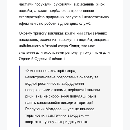
частими посухами, суховіями, висиханням річок і
водойм, а також недбалою антропогенною
експлуатацією природних ресурсів і недостатньою
ефективністю роботи відповідних служб.
Окрему тривогу викликає критичний стан зелених
насаджень, захисних лісосмуг та водойм, зокрема
найбільшого в Україні озера Ялпуг, яке має
значення для екосистеми регіону, у тому числі для
Одеси й Одеської області.
«Зменшення акваторії озера,
неконтрольоване розростання очерету та
водної рослинності, забруднення
поверхневими стоками, періодичні замори
риби, значне скорочення популяції раків і
навіть каналізаційні викиди з території
Республіки Молдова — усе це вимагає
термінових і системних заходів», —
звертають увагу автори документа.