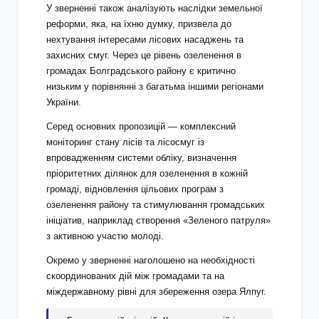
У зверненні також аналізують наслідки земельної
реформи, яка, на їхню думку, призвела до
нехтування інтересами лісових насаджень та
захисних смуг. Через це рівень озеленення в
громадах Болградського району є критично
низьким у порівнянні з багатьма іншими регіонами
України.
Серед основних пропозицій — комплексний
моніторинг стану лісів та лісосмуг із
впровадженням системи обліку, визначення
пріоритетних ділянок для озеленення в кожній
громаді, відновлення цільових програм з
озеленення району та стимулювання громадських
ініціатив, наприклад створення «Зеленого патруля»
з активною участю молоді.
Окремо у зверненні наголошено на необхідності
скоординованих дій між громадами та на
міждержавному рівні для збереження озера Ялпуг.