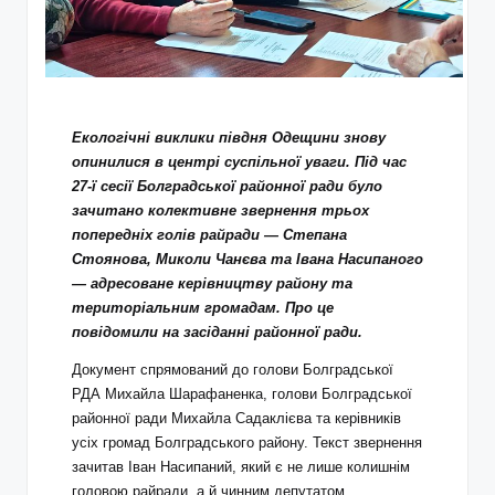
Екологічні виклики півдня Одещини знову
опинилися в центрі суспільної уваги. Під час
27-ї сесії Болградської районної ради було
зачитано колективне звернення трьох
попередніх голів райради — Степана
Стоянова, Миколи Чанєва та Івана Насипаного
— адресоване керівництву району та
територіальним громадам. Про це
повідомили на засіданні районної ради.
Документ спрямований до голови Болградської
РДА Михайла Шарафаненка, голови Болградської
районної ради Михайла Садаклієва та керівників
усіх громад Болградського району. Текст звернення
зачитав Іван Насипаний, який є не лише колишнім
головою райради, а й чинним депутатом