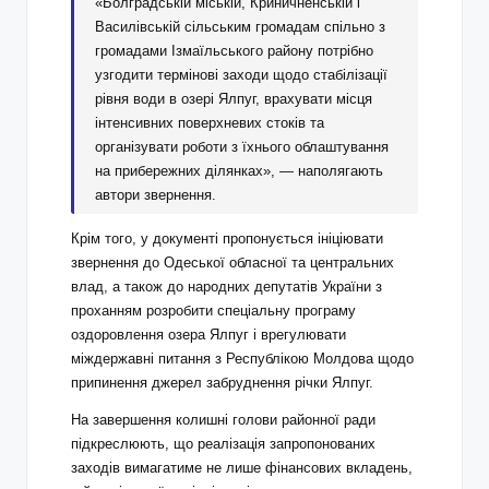
«Болградській міській, Криничненській і
Василівській сільським громадам спільно з
громадами Ізмаїльського району потрібно
узгодити термінові заходи щодо стабілізації
рівня води в озері Ялпуг, врахувати місця
інтенсивних поверхневих стоків та
організувати роботи з їхнього облаштування
на прибережних ділянках», — наполягають
автори звернення.
Крім того, у документі пропонується ініціювати
звернення до Одеської обласної та центральних
влад, а також до народних депутатів України з
проханням розробити спеціальну програму
оздоровлення озера Ялпуг і врегулювати
міждержавні питання з Республікою Молдова щодо
припинення джерел забруднення річки Ялпуг.
На завершення колишні голови районної ради
підкреслюють, що реалізація запропонованих
заходів вимагатиме не лише фінансових вкладень,