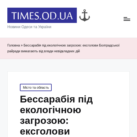
Новини Одеси та України
Головна
»
Бессарабія під екологічною загрозою: ексголови Болградської
райради вимагають від влади невідкладних дій
Posted
Місто та область
in
Бессарабія під
екологічною
загрозою:
ексголови