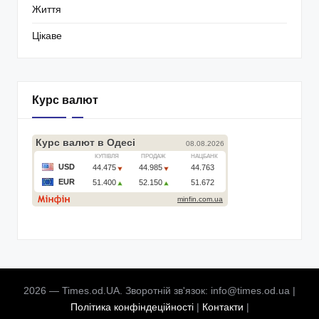
Життя
Цікаве
Курс валют
2026 — Times.od.UA. Зворотній зв'язок: info@times.od.ua |
Політика конфіндеційності
|
Контакти
|