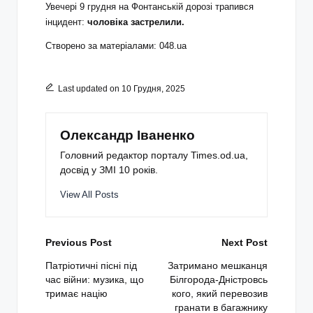
Увечері 9 грудня на Фонтанській дорозі трапився
інцидент:
чоловіка застрелили.
Створено за матеріалами: 048.ua
Last updated on 10 Грудня, 2025
Олександр Іваненко
Головний редактор порталу Times.od.ua,
досвід у ЗМІ 10 років.
View All Posts
Post
Previous Post
Next Post
navigation
Патріотичні пісні під
Затримано мешканця
час війни: музика, що
Білгорода‑Дністровсь
тримає націю
кого, який перевозив
гранати в багажнику