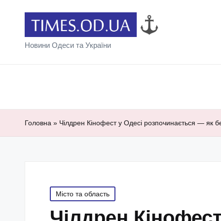
Новини Одеси та України
Головна
»
Чілдрен Кінофест у Одесі розпочинається — як б
Posted
Місто та область
in
Чілдрен Кінофест