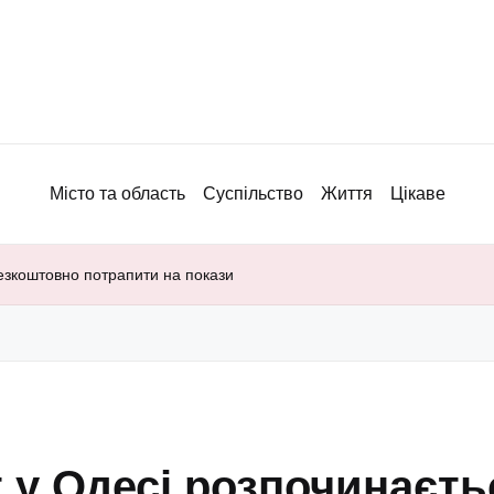
Місто та область
Суспільство
Життя
Цікаве
езкоштовно потрапити на покази
 у Одесі розпочинаєть