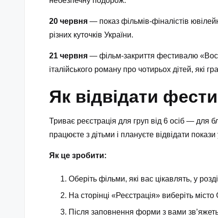
небезпечну подорож.
20 червня
— показ фільмів-фіналістів ювілейно
різних куточків України.
21 червня
— фільм-закриття фестивалю «Вост
італійського роману про чотирьох дітей, які гр
Як відвідати фест
Триває реєстрація для груп від 6 осіб — для 
працюєте з дітьми і плануєте відвідати покази
Як це зробити:
Оберіть фільми, які вас цікавлять, у роз
На сторінці «Реєстрація» виберіть місто
Після заповнення форми з вами зв’яжеть