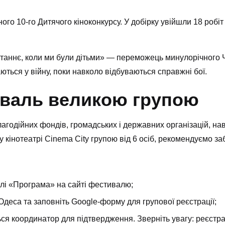
го 10-го Дитячого кіноконкурсу. У добірку увійшли 18 робіт
аннє, коли ми були дітьми» — переможець минулорічного Ч
аються у війну, поки навколо відбуваються справжні бої.
иваль великою групою
благодійних фондів, громадських і державних організацій, на
 у кінотеатрі Cinema City групою від 6 осіб, рекомендуємо з
ділі «Програма» на сайті фестивалю;
 Одеса та заповніть Google-форму для групової реєстрації;
ся координатор для підтвердження. Зверніть увагу: реєстр