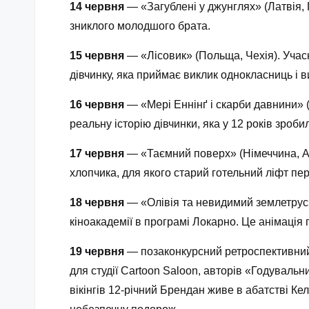
14 червня
— «Загублені у джунглях» (Латвія, 
зниклого молодшого брата.
15 червня
— «Лісовик» (Польща, Чехія). Уча
дівчинку, яка приймає виклик однокласниць і в
16 червня
— «Мері Еннінґ і скарби давнини» (
реальну історію дівчинки, яка у 12 років зроб
17 червня
— «Таємний поверх» (Німеччина, А
хлопчика, для якого старий готельний ліфт пе
18 червня
— «Олівія та невидимий землетрус» 
кіноакадемії в програмі Локарно. Це анімація
19 червня
— позаконкурсний ретроспективний 
для студії Cartoon Saloon, авторів «Годувальни
вікінгів 12-річний Брендан живе в абатстві К