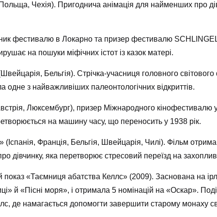
Польща, Чехія). Пригоднича анімація для найменших про дів
сник фестивалю в Локарно та призер фестивалю SCHLINGEL 
ирушає на пошуки міфічних істот із казок матері.
Швейцарія, Бельгія). Стрічка-учасниця головного світового
ила одне з найважливіших палеонтологічних відкриттів.
встрія, Люксембург), призер Міжнародного кінофестивалю 
ретворюється на машину часу, що переносить у 1938 рік.
(Іспанія, Франція, Бельгія, Швейцарія, Чилі). Фільм отрима
 про дівчинку, яка перетворює стресовий переїзд на захопли
показ «Таємниця абатства Келлс» (2009). Заснована на ір
ці» й «Пісні моря», і отримала 5 номінацій на «Оскар». Події
еллс, де намагається допомогти завершити старому монаху с