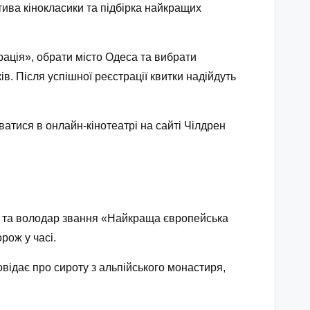
тива кінокласики та підбірка найкращих
рація», обрати місто Одеса та вибрати
ів. Після успішної реєстрації квитки надійдуть
атися в онлайн-кінотеатрі на сайті Чілдрен
» та володар звання «Найкраща європейська
рож у часі.
відає про сироту з альпійського монастиря,