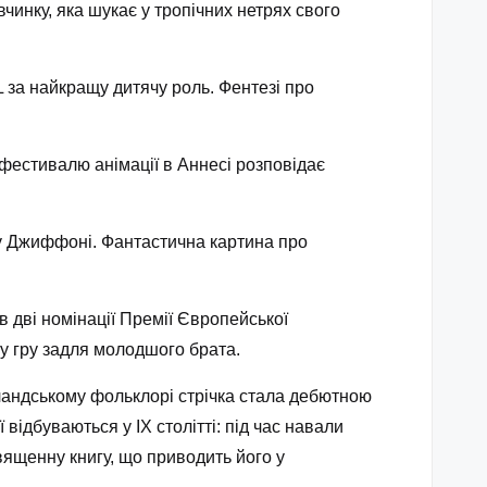
чинку, яка шукає у тропічних нетрях свого
за найкращу дитячу роль. Фентезі про
 фестивалю анімації в Аннесі розповідає
у Джиффоні. Фантастична картина про
в дві номінації Премії Європейської
ву гру задля молодшого брата.
ландському фольклорі стрічка стала дебютною
 відбуваються у IX столітті: під час навали
вященну книгу, що приводить його у