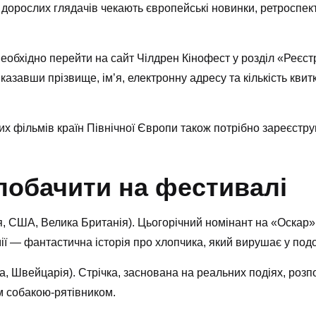
 дорослих глядачів чекають європейські новинки, ретроспек
еобхідно перейти на сайт Чілдрен Кінофест у розділ «Реєст
азавши прізвище, ім’я, електронну адресу та кількість квитк
 фільмів країн Північної Європи також потрібно зареєструв
побачити на фестивалі
, США, Велика Британія). Цьогорічний номінант на «Оскар
ії — фантастична історія про хлопчика, який вирушає у подо
, Швейцарія). Стрічка, заснована на реальних подіях, розпо
м собакою-рятівником.