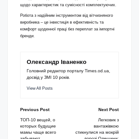
щодо характеристик та сумісності комплектуючих.
Робота з надійним інструментом від вітчизняного
виробника – це інвестиція в ефективність та
комфорт щоденної праці без переплат за імпортні
бренди.
Олександр Іваненко
Головний редактор порталу Times.od.ua,
досвід у ЗМІ 10 років.
View All Posts
Post
Previous Post
Next Post
navigation
ТОП-10 вещей, о
Легковик з
которых будущие
вантажівкою
мамы чаще всего
стикнулися на мокрій
забывают
дорозі Одещини: