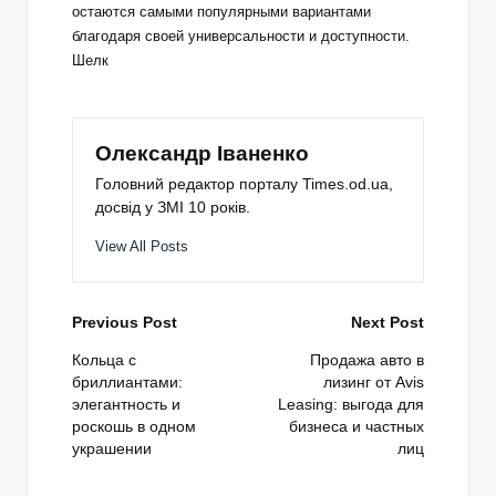
остаются самыми популярными вариантами
благодаря своей универсальности и доступности.
Шелк
Олександр Іваненко
Головний редактор порталу Times.od.ua,
досвід у ЗМІ 10 років.
View All Posts
Post
Previous Post
Next Post
navigation
Кольца с
Продажа авто в
бриллиантами:
лизинг от Avis
элегантность и
Leasing: выгода для
роскошь в одном
бизнеса и частных
украшении
лиц