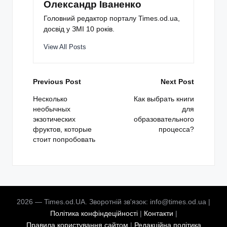
Олександр Іваненко
Головний редактор порталу Times.od.ua,
досвід у ЗМІ 10 років.
View All Posts
Post
Previous Post
Next Post
navigation
Несколько
Как выбрать книги
необычных
для
экзотических
образовательного
фруктов, которые
процесса?
стоит попробовать
2026 — Times.od.UA. Зворотній зв'язок: info@times.od.ua |
Політика конфіндеційності
|
Контакти
|
Правила користування сайтом
|
Редакційна політика