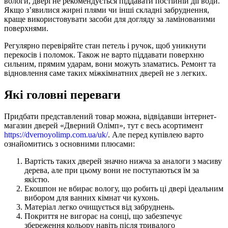
вологи, двері не рекомендується піддавати постійній дії води.
Якщо з’явилися жирні плями чи інші складні забруднення,
краще використовувати засоби для догляду за ламінованими
поверхнями.
Регулярно перевіряйте стан петель і ручок, щоб уникнути
перекосів і поломок. Також не варто піддавати поверхню
сильним, прямим ударам, вони можуть зламатись. Ремонт та
відновлення саме таких міжкімнатних дверей не з легких.
Які головні переваги
Придбати представлений товар можна, відвідавши інтернет-
магазин дверей «Дверний Олімп», тут є весь асортимент
https://dvernoyolimp.com.ua/uk/
. Але перед купівлею варто
ознайомитись з основними плюсами:
Вартість таких дверей значно нижча за аналоги з масиву
дерева, але при цьому вони не поступаються їм за
якістю.
Екошпон не вбирає вологу, що робить ці двері ідеальним
вибором для ванних кімнат чи кухонь.
Матеріал легко очищується від забруднень.
Покриття не вигорає на сонці, що забезпечує
збереження кольору навіть після тривалого