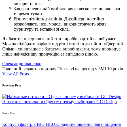
використання.
Завдяки невеликій вазі такі двері легко встановлювати
та демонтувати.
Різноманітність дизайнів. Дизайнери постійно
розробляють нові моделі, використовують різну
фурнітуру та вставки зі скла.
Як бачите, представлений тип виробів вартий вашої уваги.
Можна підібрати варіант під різні стилі та дизайни. «Дверний
Олімп» співпрацює з багатьма виробниками, тому пропонує
лише найякіснішу продукцію за вигідною ціною.
Олександр Іваненко
Головний редактор порталу Times.od.ua, досвід у ЗМІ 10 років.
View All Posts
Post
Previous Post
navigation
Натяжные потолки в Одессе: почему выбирают GC Design
Next Post
Корпуси фільтрів BIG BLUE: надійне рішення для очищення