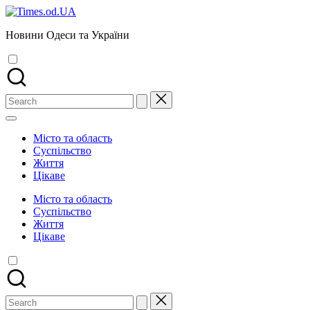
Skip
to
Новини Одеси та України
content
Search
for:
Місто та область
Суспільство
Життя
Цікаве
Місто та область
Суспільство
Життя
Цікаве
Search