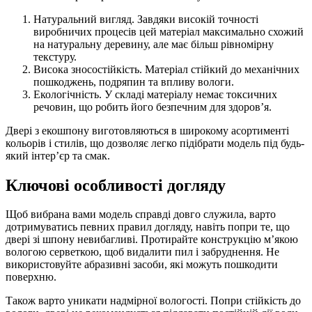
Натуральний вигляд. Завдяки високій точності
виробничих процесів цей матеріал максимально схожий
на натуральну деревину, але має більш рівномірну
текстуру.
Висока зносостійкість. Матеріал стійкий до механічних
пошкоджень, подряпин та впливу вологи.
Екологічність. У складі матеріалу немає токсичних
речовин, що робить його безпечним для здоров’я.
Двері з екошпону виготовляються в широкому асортименті
кольорів і стилів, що дозволяє легко підібрати модель під будь-
який інтер’єр та смак.
Ключові особливості догляду
Щоб вибрана вами модель справді довго служила, варто
дотримуватись певних правил догляду, навіть попри те, що
двері зі шпону невибагливі. Протирайте конструкцію м’якою
вологою серветкою, щоб видалити пил і забруднення. Не
використовуйте абразивні засоби, які можуть пошкодити
поверхню.
Також варто уникати надмірної вологості. Попри стійкість до