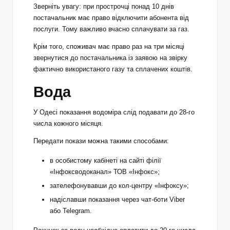
Зверніть увагу: при прострочці понад 10 днів
постачальник має право відключити абонента від
послуги. Тому важливо вчасно сплачувати за газ.
Крім того, споживач має право раз на три місяці
звернутися до постачальника із заявою на звірку
фактично використаного газу та сплачених коштів.
Вода
У Одесі показання водоміра слід подавати до 28-го
числа кожного місяця.
Передати покази можна такими способами:
в особистому кабінеті на сайті філії
«Інфоксводоканал» ТОВ «Інфокс»;
зателефонувавши до кол-центру «Інфоксу»;
надіславши показання через чат-боти Viber
або Telegram.