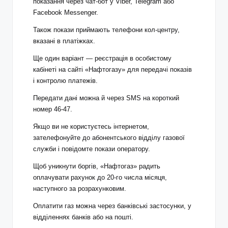
показання через чат-бот у Viber, Telegram або
Facebook Messenger.
Також покази приймають телефони кол-центру,
вказані в платіжках.
Ще один варіант — реєстрація в особистому
кабінеті на сайті «Нафтогазу» для передачі показів
і контролю платежів.
Передати дані можна й через SMS на короткий
номер 46-47.
Якщо ви не користуєтесь інтернетом,
зателефонуйте до абонентського відділу газової
служби і повідомте покази оператору.
Щоб уникнути боргів, «Нафтогаз» радить
оплачувати рахунок до 20-го числа місяця,
наступного за розрахунковим.
Оплатити газ можна через банківські застосунки, у
відділеннях банків або на пошті.