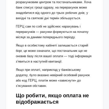
розрахунковим центром та постачальниками. Хоча
банк списує гроші одразу, на перерахунок може
знадобитися від одного до трьох робочих днів; у
вихідні та святкові дні термін збільшується.
ГЕРЦ сам по собі не здійснює нарахувань і
перерахунків — рахунки формуються на початку
місяця за даними попереднього періоду.
Якщо в особистому кабінеті залишається старий
борг, це може означати, що постачальник ще не
оновив базу після вашої оплати — тоді інформація
з’явиться в наступній квитанції.
Якщо при оплаті, наприклад у банківському
додатку, було вказано невірний особовий рахунок
або код ГЕРЦ, платіж може «зависнути» до
з’ясування обставин.
Що робити, якщо оплата не
відображається