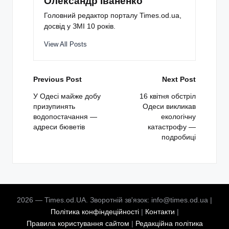
Олександр Іваненко
Головний редактор порталу Times.od.ua,
досвід у ЗМІ 10 років.
View All Posts
Post
Previous Post
Next Post
navigation
У Одесі майже добу
16 квітня обстріл
призупинять
Одеси викликав
водопостачання —
екологічну
адреси бюветів
катастрофу —
подробиці
2026 — Times.od.UA. Зворотній зв'язок: info@times.od.ua |
Політика конфіндеційності
|
Контакти
|
Правила користування сайтом
|
Редакційна політика