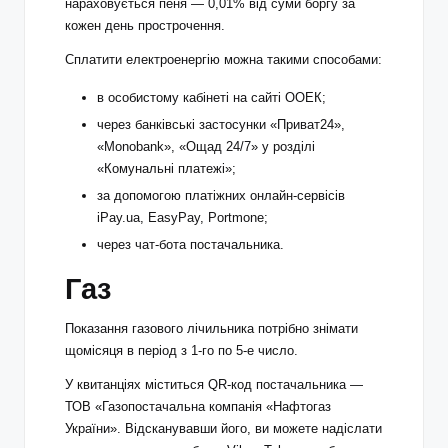
нараховується пеня — 0,01% від суми боргу за
кожен день прострочення.
Сплатити електроенергію можна такими способами:
в особистому кабінеті на сайті ООЕК;
через банківські застосунки «Приват24»,
«Monobank», «Ощад 24/7» у розділі
«Комунальні платежі»;
за допомогою платіжних онлайн-сервісів
iPay.ua, EasyPay, Portmone;
через чат-бота постачальника.
Газ
Показання газового лічильника потрібно знімати
щомісяця в період з 1-го по 5-е число.
У квитанціях міститься QR-код постачальника —
ТОВ «Газопостачальна компанія «Нафтогаз
України». Відсканувавши його, ви можете надіслати