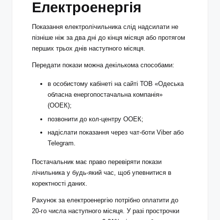
Електроенергія
Показання електролічильника слід надсилати не
пізніше ніж за два дні до кінця місяця або протягом
перших трьох днів наступного місяця.
Передати покази можна декількома способами:
в особистому кабінеті на сайті ТОВ «Одеська
обласна енергопостачальна компанія»
(ООЕК);
позвонити до кол-центру ООЕК;
надіслати показання через чат-боти Viber або
Telegram.
Постачальник має право перевіряти покази
лічильника у будь-який час, щоб упевнитися в
коректності даних.
Рахунок за електроенергію потрібно оплатити до
20-го числа наступного місяця. У разі прострочки