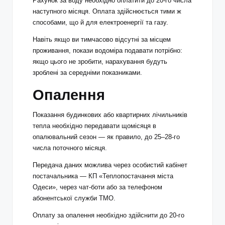
Рахунок за воду необхідно оплатити до 20-го числа
наступного місяця. Оплата здійснюється тими ж
способами, що й для електроенергії та газу.
Навіть якщо ви тимчасово відсутні за місцем
проживання, покази водоміра подавати потрібно:
якщо цього не зробити, нарахування будуть
зроблені за середніми показниками.
Опалення
Показання будинкових або квартирних лічильників
тепла необхідно передавати щомісяця в
опалювальний сезон — як правило, до 25–28-го
числа поточного місяця.
Передача даних можлива через особистий кабінет
постачальника — КП «Теплопостачання міста
Одеси», через чат-боти або за телефоном
абонентської служби ТМО.
Оплату за опалення необхідно здійснити до 20-го