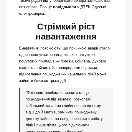
тисячі родин від учорашнього вечора залишаються
без світла. Про це
повідомили
у ДТЕК Одеські
електромережі.
Стрімкий ріст
навантаження
Енергетики пояснюють, що причиною аварії стало
одночасне увімкнення декількох потужних
побутових приладів — праски, бойлера, духової
шафи та чайника. За попередніми оцінками,
відновлення пошкоджених кабельних ліній може
зайняти близько трьох діб.
“Фахівцям необхідно виявити місце
пошкодження під землею, розкопати
кабельний канал на глибині в середньому
від 1 до 3 метрів, замінити пошкоджену
ділянку кабелю на нову, перевірити роботу
лінії і лише після цього підключати
електропостачання до будинків”, —