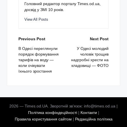
Головний редактор порталу Times.od.ua,
досвід у ЗМІ 10 років.
View All Posts
Post
Previous Post
Next Post
navigation
В Одесі переглянули
У Одесі молодий
порядок формування
чоловік трощив
тарифів на воду —
надгробні хрести на
коли очікувати
кладовищі — ФОТО
їхнього зростання
2026 — Times.od.UA. Зворотній зв'язок: info@times.od.ua |
Політика конфіндеційності
|
Контакти
|
Правила користування сайтом
|
Редакційна політика