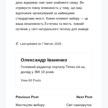
день відкриває нові грані знайомого смаку. Ви
отримуєте повну впевненість у тому, що ваш
відпочинок організований за найвищими
стандартами якості. Кожен елемент вибору — це
ваша незалежність.Естетика та якість: повний
путівник у світі натурального тютюну для знавців
Last updated on 7 Квітня, 2026
Олександр Іваненко
Головний редактор порталу Times.od.ua,
досвід у ЗМІ 10 років.
View All Posts
Post
Previous Post
Next Post
navigation
Мистецтво вибору
Світ самокруток: