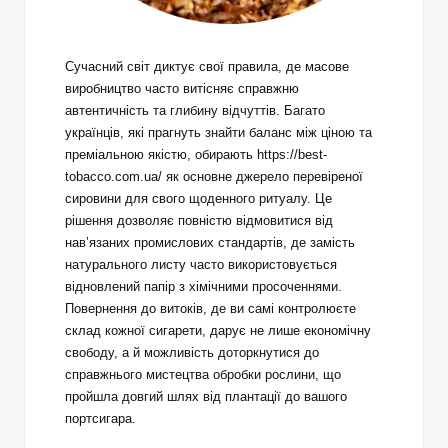
Сучасний світ диктує свої правила, де масове
виробництво часто витісняє справжню
автентичність та глибину відчуттів. Багато
українців, які прагнуть знайти баланс між ціною та
преміальною якістю, обирають
https://best-
tobacco.com.ua/
як основне джерело перевіреної
сировини для свого щоденного ритуалу. Це
рішення дозволяє повністю відмовитися від
нав’язаних промислових стандартів, де замість
натурального листу часто використовується
відновлений папір з хімічними просоченнями.
Повернення до витоків, де ви самі контролюєте
склад кожної сигарети, дарує не лише економічну
свободу, а й можливість доторкнутися до
справжнього мистецтва обробки рослини, що
пройшла довгий шлях від плантації до вашого
портсигара.