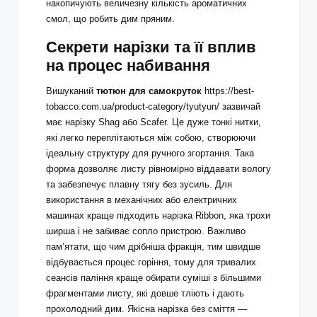
накопичують величезну кількість ароматичних
смол, що робить дим пряним.
Секрети нарізки та її вплив
на процес набивання
Вишуканий
тютюн для самокруток
https://best-
tobacco.com.ua/product-category/tyutyun/
зазвичай
має нарізку Shag або Scafer. Це дуже тонкі нитки,
які легко переплітаються між собою, створюючи
ідеальну структуру для ручного згортання. Така
форма дозволяє листу рівномірно віддавати вологу
та забезпечує плавну тягу без зусиль. Для
використання в механічних або електричних
машинах краще підходить нарізка Ribbon, яка трохи
ширша і не забиває сопло пристрою. Важливо
пам’ятати, що чим дрібніша фракція, тим швидше
відбувається процес горіння, тому для тривалих
сеансів паління краще обирати суміші з більшими
фрагментами листу, які довше тліють і дають
прохолодний дим. Якісна нарізка без сміття —