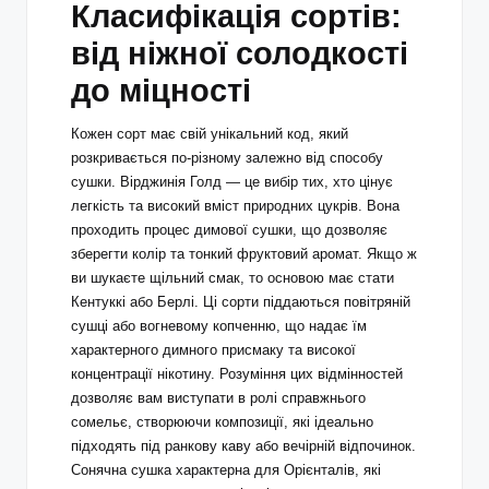
Класифікація сортів:
від ніжної солодкості
до міцності
Кожен сорт має свій унікальний код, який
розкривається по-різному залежно від способу
сушки. Вірджинія Голд — це вибір тих, хто цінує
легкість та високий вміст природних цукрів. Вона
проходить процес димової сушки, що дозволяє
зберегти колір та тонкий фруктовий аромат. Якщо ж
ви шукаєте щільний смак, то основою має стати
Кентуккі або Берлі. Ці сорти піддаються повітряній
сушці або вогневому копченню, що надає їм
характерного димного присмаку та високої
концентрації нікотину. Розуміння цих відмінностей
дозволяє вам виступати в ролі справжнього
сомельє, створюючи композиції, які ідеально
підходять під ранкову каву або вечірній відпочинок.
Сонячна сушка характерна для Орієнталів, які