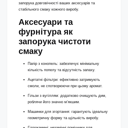
запорука довговічності ваших аксесуарів та
стабільного смаку кожного виробу.
Аксесуари та
фурнітура як
запорука чистоти
смаку
Папір з конопель: забезпечує мінімальну
кількість попелу та відсутність запаху.
Ацетатні фільтри: ефективно затримують
смоли, не спотворюючи при цьому аромат.
Гільзи з вугіллям: додатково очищують дим,
роблячи його значно м’якшим.
Машинки для згортання: гарантують ідеальну
геометричну форму та щільність виробу.
Гідрокамені: незамінні помічники для