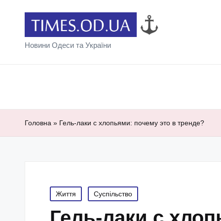
Новини Одеси та України
Головна
»
Гель-лаки с хлопьями: почему это в тренде?
Posted
Життя
Суспільство
in
Гель-лаки с хлоп