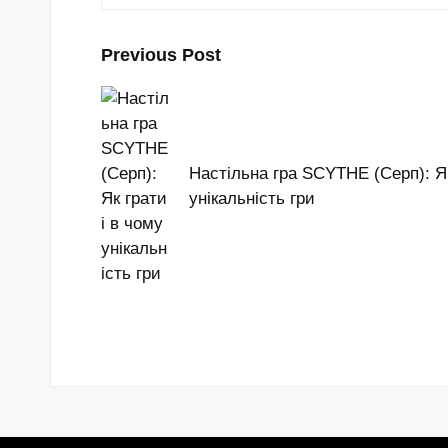
Post
Previous Post
navigation
Настільна гра SCYTHE (Серп): Як
унікальність гри