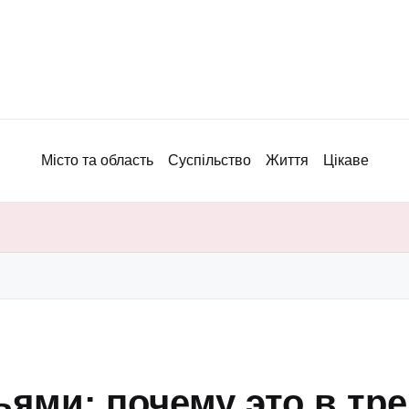
Місто та область
Суспільство
Життя
Цікаве
ьями: почему это в тр