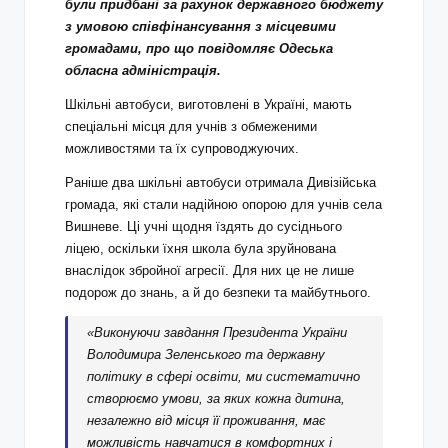
були придбані за рахунок державного бюджету
з умовою співфінансування з місцевими
громадами, про що повідомляє Одеська
обласна адміністрація.
Шкільні автобуси, виготовлені в Україні, мають
спеціальні місця для учнів з обмеженими
можливостями та їх супроводжуючих.
Раніше два шкільні автобуси отримала Дивізійська
громада, які стали надійною опорою для учнів села
Вишневе. Ці учні щодня їздять до сусіднього
ліцею, оскільки їхня школа була зруйнована
внаслідок збройної агресії. Для них це не лише
подорож до знань, а й до безпеки та майбутнього.
«Виконуючи завдання Президента України
Володимира Зеленського та державну
політику в сфері освіти, ми систематично
створюємо умови, за яких кожна дитина,
незалежно від місця її проживання, має
можливість навчатися в комфортних і