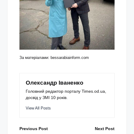
За матеріалами: bessarabiainform.com
Олександр Іваненко
Головний редактор порталу Times.od.ua,
досвід у ЗМІ 10 років.
View All Posts
Post
Previous Post
Next Post