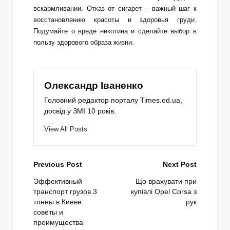
вскармливании. Отказ от сигарет – важный шаг к
восстановлению красоты и здоровья груди.
Подумайте о вреде никотина и сделайте выбор в
пользу здорового образа жизни.
Олександр Іваненко
Головний редактор порталу Times.od.ua,
досвід у ЗМІ 10 років.
View All Posts
Post
Previous Post
Next Post
navigation
Эффективный
Що врахувати при
транспорт грузов 3
купівлі Opel Corsa з
тонны в Киеве:
рук
советы и
преимущества