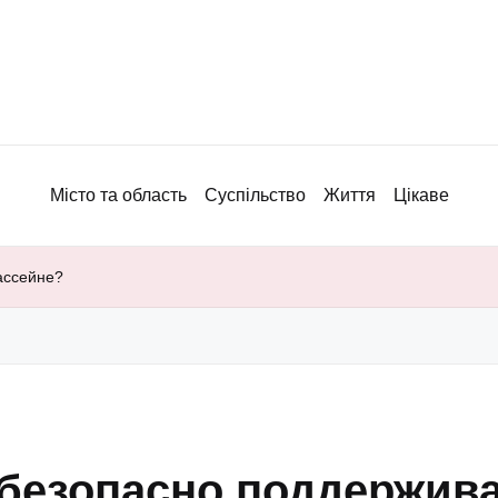
Місто та область
Суспільство
Життя
Цікаве
ассейне?
 безопасно поддержива