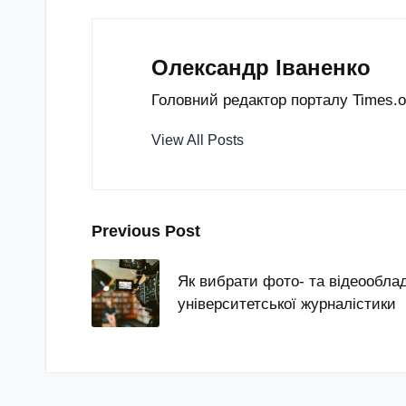
Олександр Іваненко
Головний редактор порталу Times.od
View All Posts
Post
Previous Post
navigation
Як вибрати фото- та відеооблад
університетської журналістики