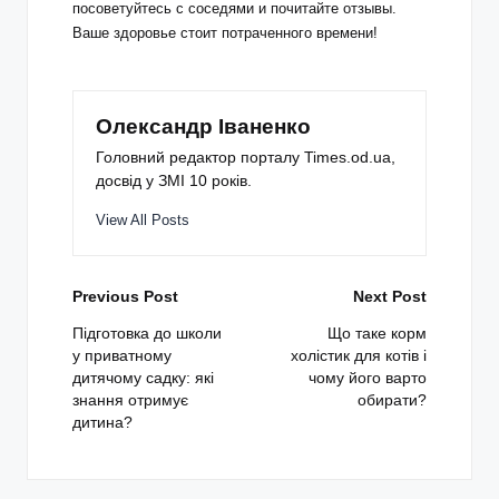
посоветуйтесь с соседями и почитайте отзывы.
Ваше здоровье стоит потраченного времени!
Олександр Іваненко
Головний редактор порталу Times.od.ua,
досвід у ЗМІ 10 років.
View All Posts
Post
Previous Post
Next Post
navigation
Підготовка до школи
Що таке корм
у приватному
холістик для котів і
дитячому садку: які
чому його варто
знання отримує
обирати?
дитина?