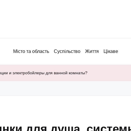
Місто та область
Суспільство
Життя
Цікаве
ляции и электробойлеры для ванной комнаты?
инки для душа, систем