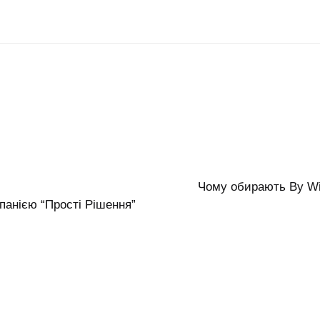
Чому обирають By Wis
анією “Прості Рішення”