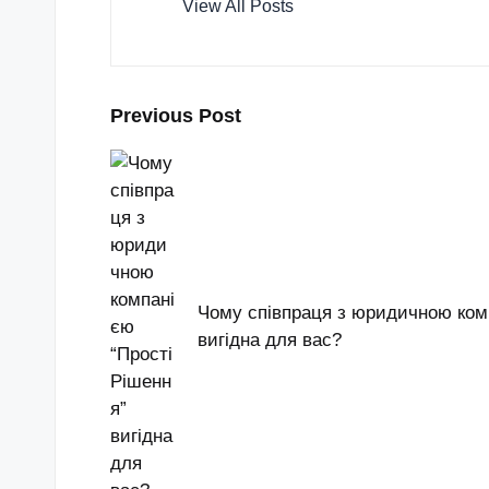
View All Posts
Post
Previous Post
navigation
Чому співпраця з юридичною комп
вигідна для вас?