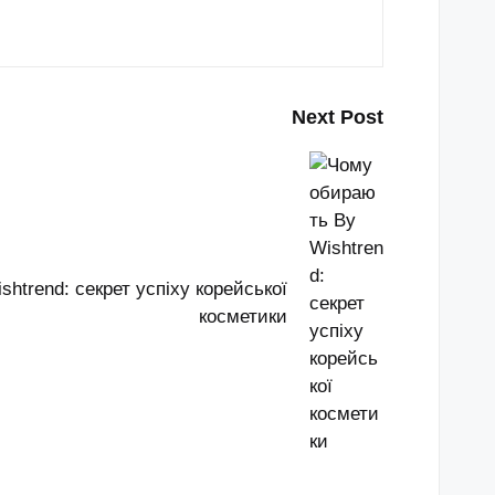
Next Post
htrend: секрет успіху корейської
косметики