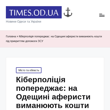
Новини Одеси та України
Головна
»
Кіберполіція попереджає: на Одещині аферисти виманюють кошти
під прикриттям допомоги ЗСУ
Posted
Місто та область
in
Кіберполіція
попереджає: на
Одещині аферисти
виманюють кошти