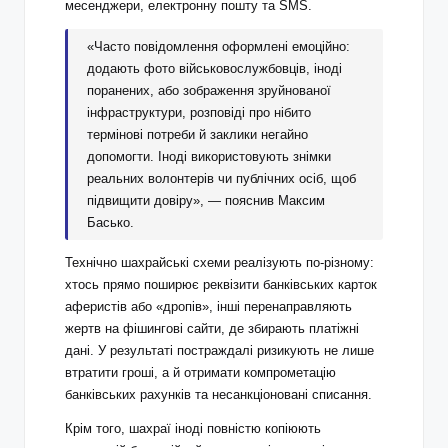
месенджери, електронну пошту та SMS.
«Часто повідомлення оформлені емоційно:
додають фото військовослужбовців, іноді
поранених, або зображення зруйнованої
інфраструктури, розповіді про нібито
термінові потреби й заклики негайно
допомогти. Іноді використовують знімки
реальних волонтерів чи публічних осіб, щоб
підвищити довіру», — пояснив Максим
Басько.
Технічно шахрайські схеми реалізують по‑різному:
хтось прямо поширює реквізити банківських карток
аферистів або «дропів», інші перенаправляють
жертв на фішингові сайти, де збирають платіжні
дані. У результаті постраждалі ризикують не лише
втратити гроші, а й отримати компрометацію
банківських рахунків та несанкціоновані списання.
Крім того, шахраї іноді повністю копіюють