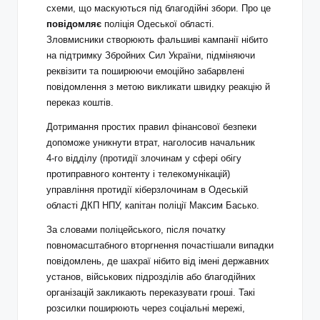
схеми, що маскуються під благодійні збори. Про це
повідомляє
поліція Одеської області.
Зловмисники створюють фальшиві кампанії нібито
на підтримку Збройних Сил України, підміняючи
реквізити та поширюючи емоційно забарвлені
повідомлення з метою викликати швидку реакцію й
переказ коштів.
Дотримання простих правил фінансової безпеки
допоможе уникнути втрат, наголосив начальник
4‑го відділу (протидії злочинам у сфері обігу
протиправного контенту і телекомунікацій)
управління протидії кіберзлочинам в Одеській
області ДКП НПУ, капітан поліції Максим Басько.
За словами поліцейського, після початку
повномасштабного вторгнення почастішали випадки
повідомлень, де шахраї нібито від імені державних
установ, військових підрозділів або благодійних
організацій закликають переказувати гроші. Такі
розсилки поширюють через соціальні мережі,