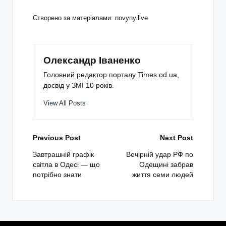
Створено за матеріалами: novyny.live
Олександр Іваненко
Головний редактор порталу Times.od.ua,
досвід у ЗМІ 10 років.
View All Posts
Post
Previous Post
Next Post
navigation
Завтрашній графік
Вечірній удар РФ по
світла в Одесі — що
Одещині забрав
потрібно знати
життя семи людей