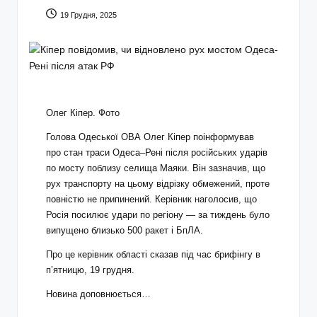
19 Грудня, 2025
Олег Кіпер. Фото
Голова Одеської ОВА Олег Кіпер поінформував
про стан траси Одеса–Рені після російських ударів
по мосту поблизу селища Маяки. Він зазначив, що
рух транспорту на цьому відрізку обмежений, проте
повністю не припинений. Керівник наголосив, що
Росія посилює удари по регіону — за тиждень було
випущено близько 500 ракет і БпЛА.
Про це керівник області сказав під час брифінгу в
п’ятницю, 19 грудня.
Новина доповнюється…