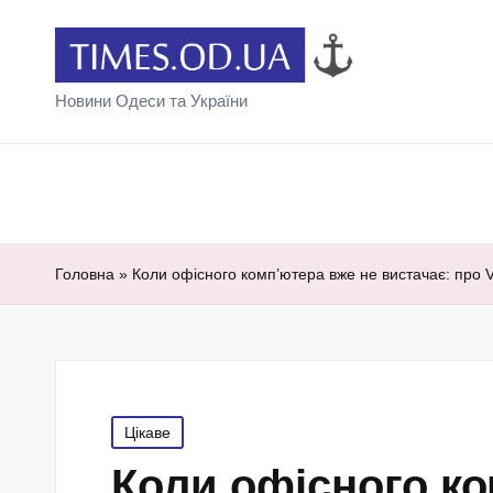
Новини Одеси та України
Головна
»
Коли офісного комп’ютера вже не вистачає: про 
Posted
Цікаве
in
Коли офісного ко