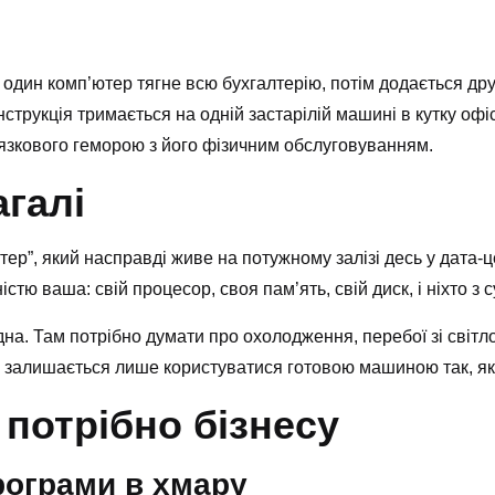
 один комп’ютер тягне всю бухгалтерію, потім додається дру
нструкція тримається на одній застарілій машині в кутку офі
язкового геморою з його фізичним обслуговуванням.
агалі
р”, який насправді живе на потужному залізі десь у дата-ц
ю ваша: свій процесор, своя пам’ять, свій диск, і ніхто з су
на. Там потрібно думати про охолодження, перебої зі світло
м залишається лише користуватися готовою машиною так, як
потрібно бізнесу
рограми в хмару