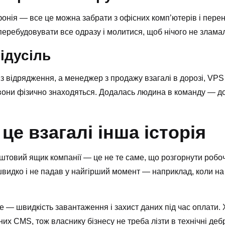
онія — все це можна забрати з офісних комп’ютерів і перен
перебудовувати все одразу і молитися, щоб нічого не злама
ідусіль
з відрядження, а менеджер з продажу взагалі в дорозі, VPS
вони фізично знаходяться. Додалась людина в команду — дод
це взагалі інша історія
оштовий ящик компанії — це не те саме, що розгорнути робоч
швидко і не падав у найгірший момент — наприклад, коли на
е — швидкість завантаження і захист даних під час оплати. 
х CMS, тож власнику бізнесу не треба лізти в технічні дебр