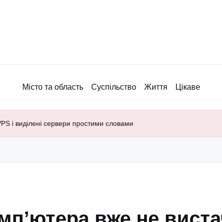
Місто та область
Суспільство
Життя
Цікаве
VPS і виділені сервери простими словами
мп’ютера вже не виста