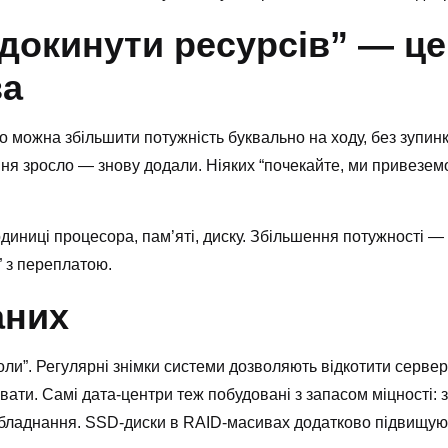
докинути ресурсів” — це
за
о можна збільшити потужність буквально на ходу, без зупи
ня зросло — знову додали. Ніяких “почекайте, ми привеземо
одиниці процесора, пам’яті, диску. Збільшення потужності — 
” з переплатою.
аних
коли”. Регулярні знімки системи дозволяють відкотити сервер
ти. Самі дата-центри теж побудовані з запасом міцності: з
ладнання. SSD-диски в RAID-масивах додатково підвищують і