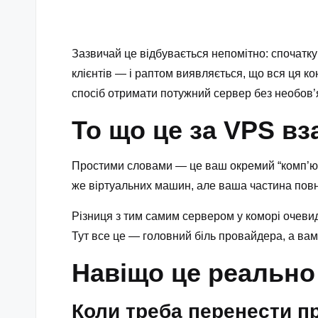
Зазвичай це відбувається непомітно: спочатку
клієнтів — і раптом виявляється, що вся ця ко
спосіб отримати потужний сервер без необов’
То що це за VPS вз
Простими словами — це ваш окремий “комп’юте
же віртуальних машин, але ваша частина повніст
Різниця з тим самим сервером у коморі очевид
Тут все це — головний біль провайдера, а ва
Навіщо це реально 
Коли треба перенести п