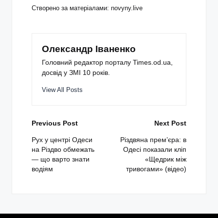
Створено за матеріалами: novyny.live
Олександр Іваненко
Головний редактор порталу Times.od.ua,
досвід у ЗМІ 10 років.
View All Posts
Post
Previous Post
Next Post
navigation
Рух у центрі Одеси
Різдвяна прем’єра: в
на Різдво обмежать
Одесі показали кліп
— що варто знати
«Щедрик між
водіям
тривогами» (відео)