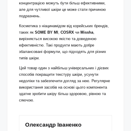
концентрацією можуть бути більш ефективними,
але для чутливої шкіри це може стати причиною
подразнень.
Косметика з ніацинамідом від корейських брендів,
таких як
SOME BY MI
,
COSRX
чи
Missha
,
вирізняється високою якістю та доведеною
ефективністю. Такі продукти мають добре
збалансовані формули, що підходять для різних
типів шкіри.
Цей товар один з найбільш універсальних і дієвих
способів покращити текстуру шкіри, усунути
недоліки та забезпечити догляд за нею. Регулярне
використання засобів на основі цього компонента
здатне зробити шкіру більш здоровою, рівною та
сяючою.
Олександр Іваненко