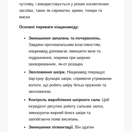
чутливу, і використовується у різних косметичних
засобах, таких як сироватки, креми, тонери та
маски.
Основні переваги ніацинаміду:
Зменшення запалень та почервонінь.
Завдяки протизапальним властивостям,
ніацинамід допомагає зменшити акне та
подразнення, зокрема при шкірних
захворюваннях, як-от розацеа.
Зволоження шкіри.
Ніацинамід покращує
бар’єрну функцію шкіри, сприяючи утриманню
вологи, що робить шкіру більш пружною та
зволоженою.
Контроль вироблення шкірного сала.
Цей
інгредієнт регулює роботу сальних залоз,
зменшуючи жирний блиск шкіри та
запобігаючи появі висипань.
Зменшення пігментації.
Він здатен