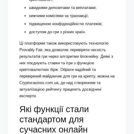
швидкими депозитами та виплатами;
нижчими комісіями за транзакції;
підвищеною конфіденційністю платежів;
доступом до гри з різних країн.
Ці платформи також використовують технологію
Provably Fair, яка дозволяє перевіряти чесність
результатів гри через алгоритми блокчейну. Деякі з
них поєднують ставки та ігри з функцією
криптовалютних бірж. Обрати надійний та
перевірений майданчик для гри на крипту, можна на
Cryptocasinos.com.ua
, де над створенням та
актуалізацією рейтингу працюють досвідчені
експерти.
Які функції стали
стандартом для
сучасних онлайн