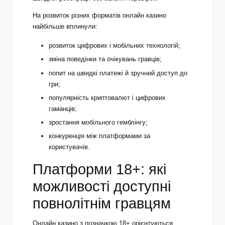
На розвиток різних форматів онлайн казино
найбільше вплинули:
розвиток цифрових і мобільних технологій;
зміна поведінки та очікувань гравців;
попит на швидкі платежі й зручний доступ до
гри;
популярність криптовалют і цифрових
гаманців;
зростання мобільного гемблінгу;
конкуренція між платформами за
користувачів.
Платформи 18+: які
можливості доступні
повнолітнім гравцям
Онлайн казино з позначкою 18+ орієнтуються