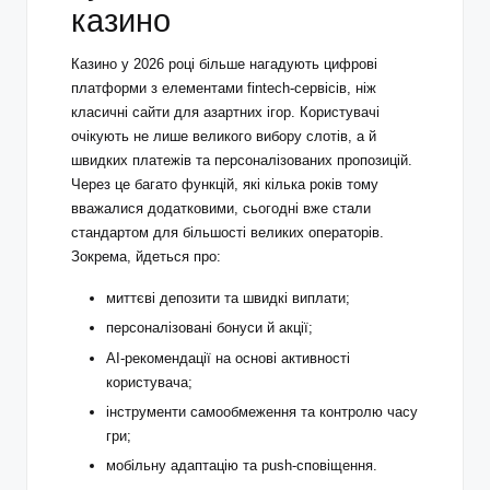
казино
Казино у 2026 році більше нагадують цифрові
платформи з елементами fintech-сервісів, ніж
класичні сайти для азартних ігор. Користувачі
очікують не лише великого вибору слотів, а й
швидких платежів та персоналізованих пропозицій.
Через це багато функцій, які кілька років тому
вважалися додатковими, сьогодні вже стали
стандартом для більшості великих операторів.
Зокрема, йдеться про:
миттєві депозити та швидкі виплати;
персоналізовані бонуси й акції;
AI-рекомендації на основі активності
користувача;
інструменти самообмеження та контролю часу
гри;
мобільну адаптацію та push-сповіщення.