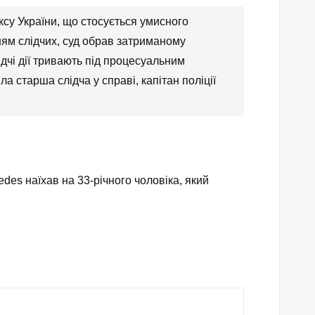
ексу України, що стосується умисного
ням слідчих, суд обрав затриманому
дчі дії тривають під процесуальним
а старша слідча у справі, капітан поліції
des наїхав на 33-річного чоловіка, який
.