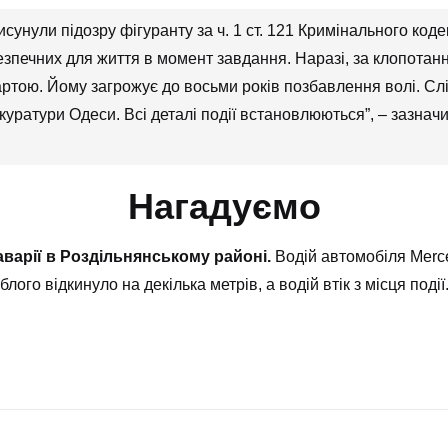
исунули підозру фігуранту за ч. 1 ст. 121 Кримінального код
зпечних для життя в момент завдання. Наразі, за клопотан
артою. Йому загрожує до восьми років позбавлення волі. Слі
ратури Одеси. Всі деталі події встановлюються”, – зазначил
Нагадуємо
аварії в Роздільнянському районі.
Водій автомобіля Merce
го відкинуло на декілька метрів, а водій втік з місця події