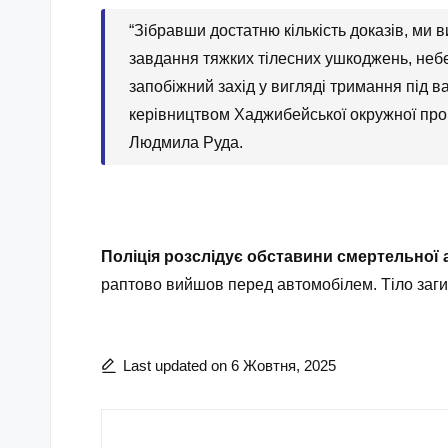
“Зібравши достатню кількість доказів, ми в
завдання тяжких тілесних ушкоджень, небе
запобіжний захід у вигляді тримання під в
керівництвом Хаджибейської окружної проку
Людмила Руда.
Поліція розслідує обставини смертельної 
раптово вийшов перед автомобілем. Тіло загибло
Last updated on 6 Жовтня, 2025