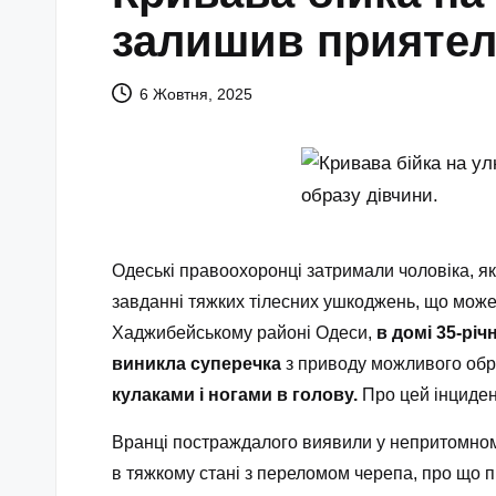
залишив приятеля
6 Жовтня, 2025
Одеські правоохоронці затримали чоловіка, я
завданні тяжких тілесних ушкоджень, що може з
Хаджибейському районі Одеси,
в домі 35-річ
виникла суперечка
з приводу можливого обра
кулаками і ногами в голову.
Про цей інциде
Вранці постраждалого виявили у непритомному 
в тяжкому стані з переломом черепа, про що 