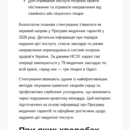
Для отримання послуги потрібно пройти
обстеження та отримати направлення від
сімейного або лікуючого лікаря.
Безоплатне планове стентування з’явилося як
окремий напрям у Програмі медичних гарантій у
2026 році. Детальна інформація про порядок
надання цієї послуги, список закладів та умови
направлення оприлюднена в системі охорони
здоров’я України. За даними НСЗУ, наразі такі
операції виконуються у 79 медичних закладах по
всій країні, серед них — три лікарні в Одесі.
Стентування вважають одним із найефективніших
методів лікування ішемічної хвороби серця та
профілактики серйозних ускладнень, що виникають
через порушення кровотоку міокарда. Цей матеріал
підготовлено на основі інформації про Програму
медичних гарантій та офіційних роз’яснень щодо
надання цієї медичної послуги.