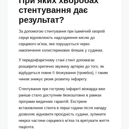
При яких хворобах
стентування дає
результат?
За допомогою стентування при ішемічній хворобі
серця відновлюють надходження кисню до
серцевого м’яза, яке порушується через
накопичення холестеринових бляшок у судинах.
У передінфарктному стані стент допомагає
розширити критично звужену артерію до того, як
відбудеться повне її блокування (тромбоз), і таким
чином знижує ризик розвитку інфаркту.
Стентування при гострому інфаркті міокарда вже
раніше стало доступним безкоштовно в рамках
програми медичних гарантій. Екстрене
встановлення стента в перші години після нападу
дозволяє відновити прохідність судини, зупинити
некроз частини серцевого м’яза та врятувати життя
пацієнта.