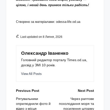
цілою, і нехай день принесе тільки радість!
Створено за матеріалами:
odessa-life.od.ua
Last updated on 8 Липня, 2026
Олександр Іваненко
Головний редактор порталу Times.od.ua,
досвід у ЗМІ 10 років.
View All Posts
Post
Previous Post
Next Post
navigation
Рятувальники
Через раптове
оприлюднили фото й
похолодання моря та
відео з місця
посилення шторму