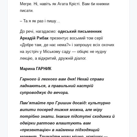
Мегре. Ні, навіть як Агата Крісті. Вам би книжки
писати.
– Та я як раз і пишу…
До речі, нагадаємо:
одеський письменник
Аркадій Рибак
презентує восьмий том серії
«Добре там, де нас нема?» і запрошує всіх охочих
на зустріч у Міському саду — обіцяє не нудну
лекцію, а відкритий, дружній діалог.
Марина ГАРНИК
Гарного й легкого вам дня! Нехай справи
ладнаються, а правильний настрій
супроводжує до вечора.
Пам’ятайте про Гришин досвід: культурно
випити посеред тижня можна, але міру
потрібно знати. Інакше підступні сходинки й
одвірки раптово влаштують вам
«презентацію» в найменш підходящий
момент. Тримайте ноги міцно, усмішку —