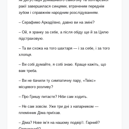
ракії завершилася синцями, втраченим переднім
зубом і справжнім народним розслідуванням.
– Серафимо Аркадіївно, давно ви на зміні?
– Ой, я зранку за себе, а після обіду ще й за Цилю
підстраховую.
– Та ви схожа на того шахтаря — і за себе, і за того
хлопця.
– Ви собі думайте, я собі знаю. Краще кажіть, що
вам треба.
– Ви не бачили ту симпатичну пару, «Твікс»
місцевого розливу?
– Про Гришу питаєте? Ніби сам ходить.
– Не сам зовсім. Уже три дні з напарником —
племінник Діма приїхав.
– Діма? Нове ім’я на нашому подвір’ї. Гарний?
Одружений?