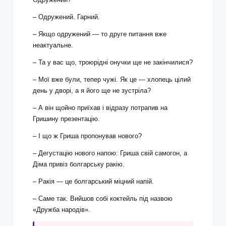
– Одружений. Гарний.
– Якщо одружений — то друге питання вже
неактуальне.
– Та у вас що, троюрідні онучки ще не закінчилися?
– Мої вже були, тепер чужі. Як це — хлопець цілий
день у дворі, а я його ще не зустріла?
– А він щойно приїхав і відразу потрапив на
Гришину презентацію.
– І що ж Гриша пропонував нового?
– Дегустацію нового напою: Гриша свій самогон, а
Діма привіз болгарську ракію.
– Ракія — це болгарський міцний напій.
– Саме так. Вийшов собі коктейль під назвою
«Дружба народів».