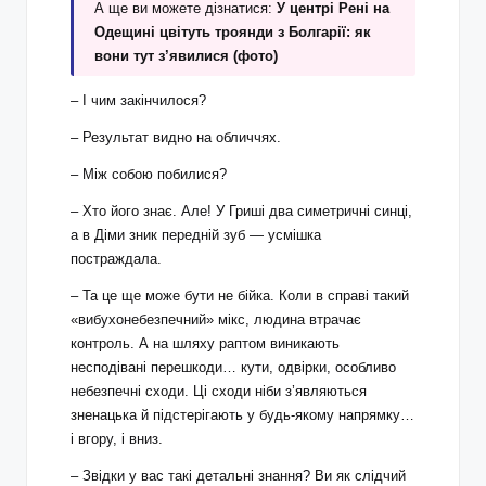
А ще ви можете дізнатися:
У центрі Рені на
Одещині цвітуть троянди з Болгарії: як
вони тут з’явилися (фото)
– І чим закінчилося?
– Результат видно на обличчях.
– Між собою побилися?
– Хто його знає. Але! У Гриші два симетричні синці,
а в Діми зник передній зуб — усмішка
постраждала.
– Та це ще може бути не бійка. Коли в справі такий
«вибухонебезпечний» мікс, людина втрачає
контроль. А на шляху раптом виникають
несподівані перешкоди… кути, одвірки, особливо
небезпечні сходи. Ці сходи ніби з’являються
зненацька й підстерігають у будь-якому напрямку…
і вгору, і вниз.
– Звідки у вас такі детальні знання? Ви як слідчий