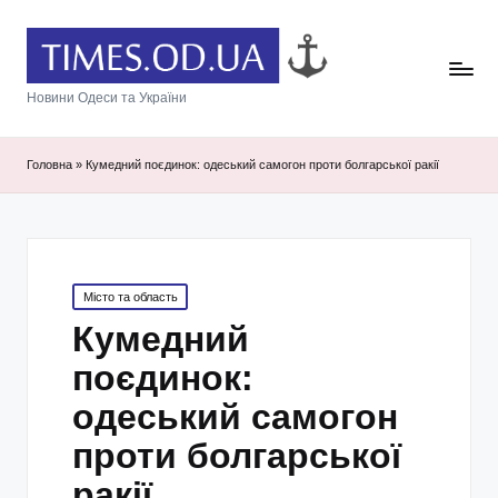
Новини Одеси та України
Головна
»
Кумедний поєдинок: одеський самогон проти болгарської ракії
Posted
Місто та область
in
Кумедний
поєдинок:
одеський самогон
проти болгарської
ракії