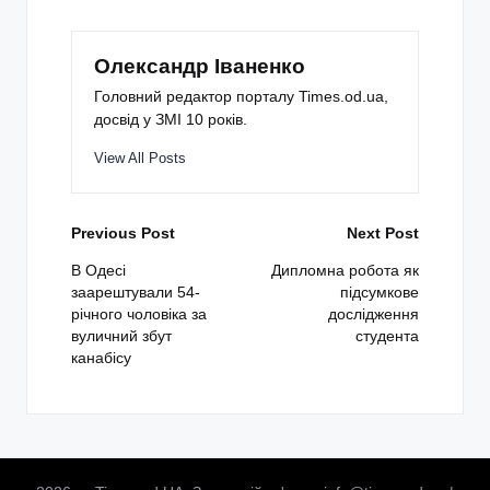
Олександр Іваненко
Головний редактор порталу Times.od.ua,
досвід у ЗМІ 10 років.
View All Posts
Post
Previous Post
Next Post
navigation
В Одесі
Дипломна робота як
заарештували 54-
підсумкове
річного чоловіка за
дослідження
вуличний збут
студента
канабісу