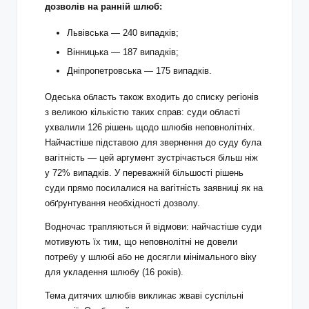
дозволів на ранній шлюб:
Львівська — 240 випадків;
Вінницька — 187 випадків;
Дніпропетровська — 175 випадків.
Одеська область також входить до списку регіонів
з великою кількістю таких справ: суди області
ухвалили 126 рішень щодо шлюбів неповнолітніх.
Найчастіше підставою для звернення до суду була
вагітність — цей аргумент зустрічається більш ніж
у 72% випадків. У переважній більшості рішень
суди прямо посилалися на вагітність заявниці як на
обґрунтування необхідності дозволу.
Водночас трапляються й відмови: найчастіше суди
мотивують їх тим, що неповнолітні не довели
потребу у шлюбі або не досягли мінімального віку
для укладення шлюбу (16 років).
Тема дитячих шлюбів викликає жваві суспільні