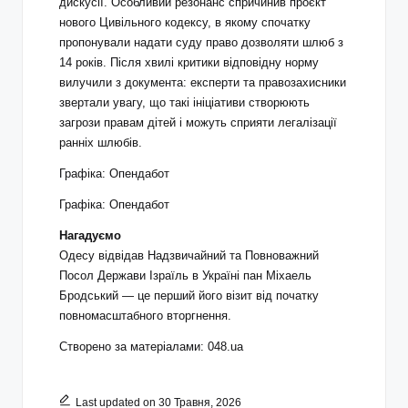
дискусії. Особливий резонанс спричинив проєкт
нового Цивільного кодексу, в якому спочатку
пропонували надати суду право дозволяти шлюб з
14 років. Після хвилі критики відповідну норму
вилучили з документа: експерти та правозахисники
звертали увагу, що такі ініціативи створюють
загрози правам дітей і можуть сприяти легалізації
ранніх шлюбів.
Графіка: Опендабот
Графіка: Опендабот
Нагадуємо
Одесу відвідав Надзвичайний та Повноважний
Посол Держави Ізраїль в Україні пан Міхаель
Бродський — це перший його візит від початку
повномасштабного вторгнення.
Створено за матеріалами: 048.ua
Last updated on 30 Травня, 2026