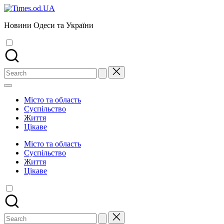
Skip
to
Новини Одеси та України
content
Search
for:
Місто та область
Суспільство
Життя
Цікаве
Місто та область
Суспільство
Життя
Цікаве
Search