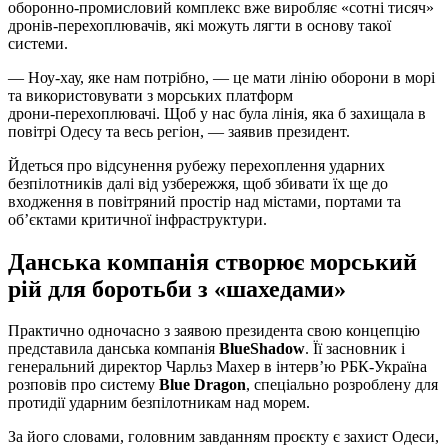
оборонно‑промисловий комплекс вже виробляє «сотні тисяч»
дронів‑перехоплювачів, які можуть лягти в основу такої
системи.
— Ноу‑хау, яке нам потрібно, — це мати лінію оборони в морі
та використовувати з морських платформ
дрони‑перехоплювачі. Щоб у нас була лінія, яка б захищала в
повітрі Одесу та весь регіон, — заявив президент.
Йдеться про відсунення рубежу перехоплення ударних
безпілотників далі від узбережжя, щоб збивати їх ще до
входження в повітряний простір над містами, портами та
об’єктами критичної інфраструктури.
Данська компанія створює морський
рій для боротьби з «шахедами»
Практично одночасно з заявою президента свою концепцію
представила данська компанія
BlueShadow
. Її засновник і
генеральний директор Чарльз Махер в інтерв’ю РБК‑Україна
розповів про систему
Blue Dragon
, спеціально розроблену для
протидії ударним безпілотникам над морем.
За його словами, головним завданням проєкту є захист Одеси,