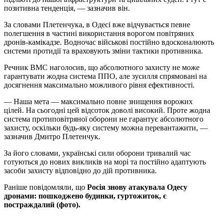
позитивна тенденція, — зазначив він.
За словами Плетенчука, в Одесі вже відчувається певне
полегшення в частині використання ворогом повітряних
дронів‑камікадзе. Водночас військові постійно вдосконалюють
системи протидії та враховують зміни тактики противника.
Речник ВМС наголосив, що абсолютного захисту не може
гарантувати жодна система ППО, але зусилля спрямовані на
досягнення максимально можливого рівня ефективності.
— Наша мета — максимально повне знищення ворожих
цілей. На сьогодні цей відсоток доволі високий. Проте жодна
система протиповітряної оборони не гарантує абсолютного
захисту, оскільки будь‑яку систему можна перевантажити, —
зазначив Дмитро Плетенчук.
За його словами, українські сили оборони тривалий час
готуються до нових викликів на морі та постійно адаптують
засоби захисту відповідно до дій противника.
Раніше повідомляли, що
Росія знову атакувала Одесу
дронами: пошкоджено будинки, гуртожиток, є
постраждалий (фото).