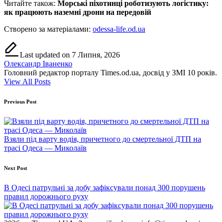
Читайте також:
Морські піхотинці роботизують логістику:
як працюють наземні дрони на передовій
Створено за матеріалами:
odessa-life.od.ua
Last updated on 7 Липня, 2026
Олександр Іваненко
Головний редактор порталу Times.od.ua, досвід у ЗМІ 10 років.
View All Posts
Post
Previous Post
navigation
Взяли під варту водія, причетного до смертельної ДТП на
трасі Одеса — Миколаїв
Next Post
В Одесі патрульні за добу зафіксували понад 300 порушень
правил дорожнього руху