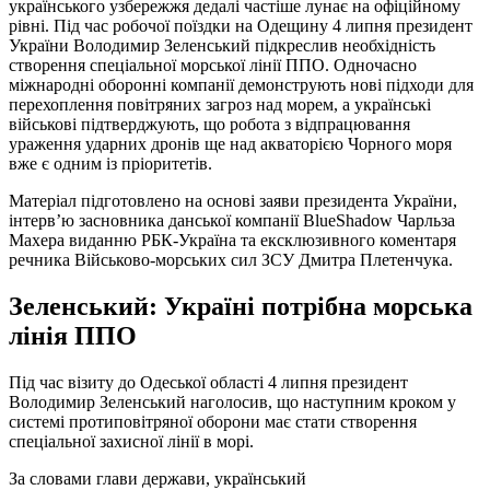
українського узбережжя дедалі частіше лунає на офіційному
рівні. Під час робочої поїздки на Одещину 4 липня президент
України Володимир Зеленський підкреслив необхідність
створення спеціальної морської лінії ППО. Одночасно
міжнародні оборонні компанії демонструють нові підходи для
перехоплення повітряних загроз над морем, а українські
військові підтверджують, що робота з відпрацювання
ураження ударних дронів ще над акваторією Чорного моря
вже є одним із пріоритетів.
Матеріал підготовлено на основі заяви президента України,
інтерв’ю засновника данської компанії BlueShadow Чарльза
Махера виданню РБК‑Україна та ексклюзивного коментаря
речника Військово‑морських сил ЗСУ Дмитра Плетенчука.
Зеленський: Україні потрібна морська
лінія ППО
Під час візиту до Одеської області 4 липня президент
Володимир Зеленський наголосив, що наступним кроком у
системі протиповітряної оборони має стати створення
спеціальної захисної лінії в морі.
За словами глави держави, український