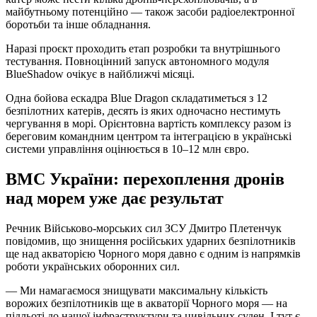
майбутньому потенційно — також засоби радіоелектронної
боротьби та інше обладнання.
Наразі проєкт проходить етап розробки та внутрішнього
тестування. Повноцінний запуск автономного модуля
BlueShadow очікує в найближчі місяці.
Одна бойова ескадра Blue Dragon складатиметься з 12
безпілотних катерів, десять із яких одночасно нестимуть
чергування в морі. Орієнтовна вартість комплексу разом із
береговим командним центром та інтеграцією в українські
системи управління оцінюється в 10–12 млн євро.
ВМС України: перехоплення дронів
над морем уже дає результат
Речник Військово‑морських сил ЗСУ Дмитро Плетенчук
повідомив, що знищення російських ударних безпілотників
ще над акваторією Чорного моря давно є одним із напрямків
роботи українських оборонних сил.
— Ми намагаємося знищувати максимальну кількість
ворожих безпілотників ще в акваторії Чорного моря — на
підльоті до нашої інфраструктури та цивільних суден. І тут є