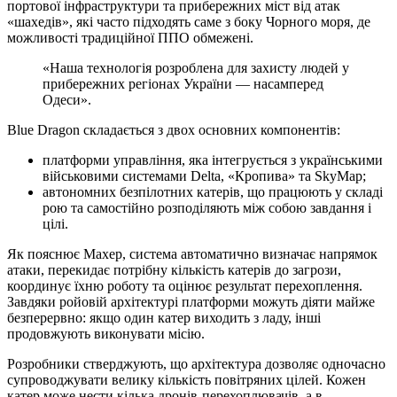
портової інфраструктури та прибережних міст від атак
«шахедів», які часто підходять саме з боку Чорного моря, де
можливості традиційної ППО обмежені.
«Наша технологія розроблена для захисту людей у
прибережних регіонах України — насамперед
Одеси».
Blue Dragon складається з двох основних компонентів:
платформи управління, яка інтегрується з українськими
військовими системами Delta, «Кропива» та SkyMap;
автономних безпілотних катерів, що працюють у складі
рою та самостійно розподіляють між собою завдання і
цілі.
Як пояснює Махер, система автоматично визначає напрямок
атаки, перекидає потрібну кількість катерів до загрози,
координує їхню роботу та оцінює результат перехоплення.
Завдяки ройовій архітектурі платформи можуть діяти майже
безперервно: якщо один катер виходить з ладу, інші
продовжують виконувати місію.
Розробники стверджують, що архітектура дозволяє одночасно
супроводжувати велику кількість повітряних цілей. Кожен
катер може нести кілька дронів‑перехоплювачів, а в