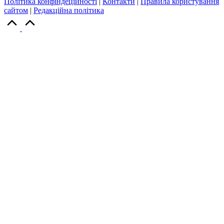
Політика конфіндеційності
|
Контакти
|
Правила користування
сайтом
|
Редакційна політика
Scroll
to
Top