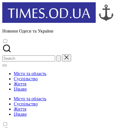
Skip
to
content
Новини Одеси та України
Search
for:
Місто та область
Суспільство
Життя
Цікаве
Місто та область
Суспільство
Життя
Цікаве