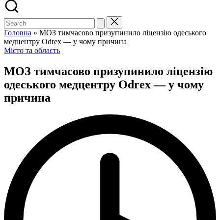
Search
for:
Головна
»
МОЗ тимчасово призупинило ліцензію одеського
медцентру Odrex — у чому причина
Posted
Місто та область
in
МОЗ тимчасово призупинило ліцензію
одеського медцентру Odrex — у чому
причина