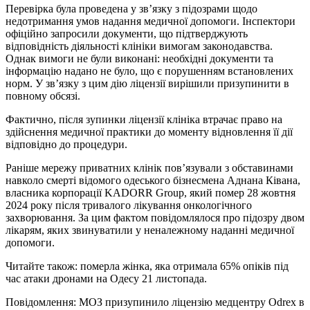
Перевірка була проведена у зв’язку з підозрами щодо
недотримання умов надання медичної допомоги. Інспектори
офіційно запросили документи, що підтверджують
відповідність діяльності клініки вимогам законодавства.
Однак вимоги не були виконані: необхідні документи та
інформацію надано не було, що є порушенням встановлених
норм. У зв’язку з цим дію ліцензії вирішили призупинити в
повному обсязі.
Фактично, після зупинки ліцензії клініка втрачає право на
здійснення медичної практики до моменту відновлення її дії
відповідно до процедури.
Раніше мережу приватних клінік пов’язували з обставинами
навколо смерті відомого одеського бізнесмена Аднана Ківана,
власника корпорації KADORR Group, який помер 28 жовтня
2024 року після тривалого лікування онкологічного
захворювання. За цим фактом повідомлялося про підозру двом
лікарям, яких звинуватили у неналежному наданні медичної
допомоги.
Читайте також: померла жінка, яка отримала 65% опіків під
час атаки дронами на Одесу 21 листопада.
Повідомлення: МОЗ призупинило ліцензію медцентру Odrex в