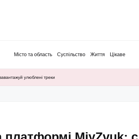
Місто та область
Суспільство
Життя
Цікаве
завантажуй улюблені треки
 платформі MiyZvuk: с