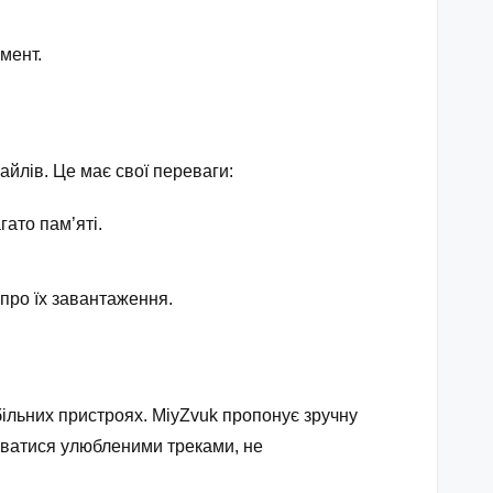
мент.
йлів. Це має свої переваги:
гато пам’яті.
 про їх завантаження.
більних пристроях. MiyZvuk пропонує зручну
жуватися улюбленими треками, не