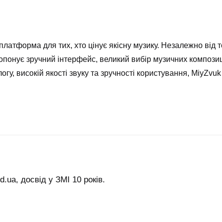
латформа для тих, хто цінує якісну музику. Незалежно від т
ропонує зручний інтерфейс, великий вибір музичних компози
гу, високій якості звуку та зручності користування, MiyZv
.ua, досвід у ЗМІ 10 років.