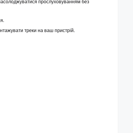
те насолоджуватися прослуховуванням без
я.
антажувати треки на ваш пристрій.