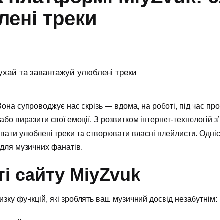
лені треки
она супроводжує нас скрізь — вдома, на роботі, під час про
о виразити свої емоції. З розвитком інтернет-технологій з
вати улюблені треки та створювати власні плейлисти. Однією
 для музичних фанатів.
і сайту MiyZvuk
ку функцій, які зроблять ваш музичний досвід незабутнім: