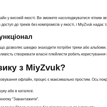
айн у високій якості. Ви зможете насолоджуватися чітким з
оступ до треків без компромісів у якості, і MiyZvuk надає т
ункціонал
, що дозволяє швидко знаходити потрібні треки або альбоми
ожливість створювати власні плейлисти робить користуванн
зику з MiyZvuk?
овування офлайн, процес є максимально простим. Ось покро
ку або в каталозі.
 кнопку “Завантажити”.