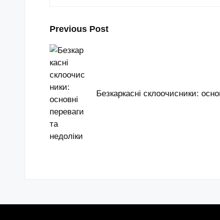
Post
Previous Post
navigation
Безкаркасні склоочисники: осно