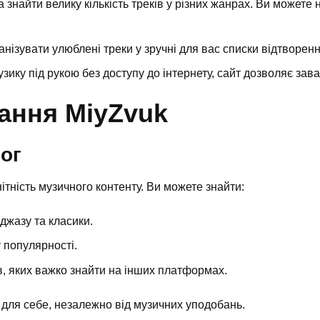
а знайти велику кількість треків у різних жанрах. Ви може
анізувати улюблені треки у зручні для вас списки відтворенн
узику під рукою без доступу до інтернету, сайт дозволяє зав
ання MiyZvuk
ог
ітність музичного контенту. Ви можете знайти:
джазу та класики.
у популярності.
в, яких важко знайти на інших платформах.
для себе, незалежно від музичних уподобань.