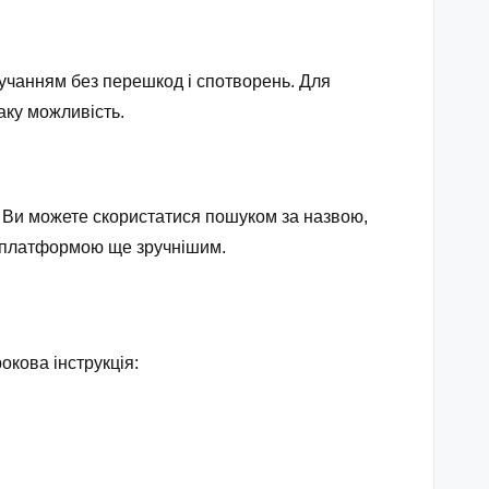
вучанням без перешкод і спотворень. Для
аку можливість.
. Ви можете скористатися пошуком за назвою,
я платформою ще зручнішим.
кова інструкція: