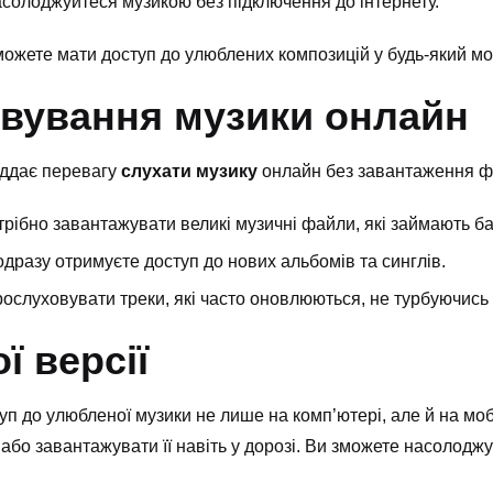
асолоджуйтеся музикою без підключення до інтернету.
 можете мати доступ до улюблених композицій у будь-який мо
вування музики онлайн
віддає перевагу
слухати музику
онлайн без завантаження фа
трібно завантажувати великі музичні файли, які займають ба
 одразу отримуєте доступ до нових альбомів та синглів.
рослуховувати треки, які часто оновлюються, не турбуючись
ї версії
уп до улюбленої музики не лише на комп’ютері, але й на мо
 або завантажувати її навіть у дорозі. Ви зможете насолод