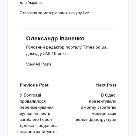
для України.
Створено за матеріалами: novyny.live
Олександр Іваненко
Головний редактор порталу Times.od.ua,
досвід у ЗМІ 10 років.
View All Posts
Post
Previous Post
Next Post
navigation
У Болграді
В Одесі
провалилося
презентували
перейменування
амбітну стратегію
вулиці на честь
модернізації
загиблого Героя
велоінфраструктури
Дениса Проданова —
містяни запитують