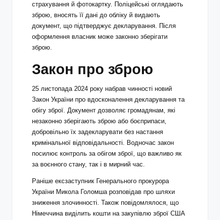
страхування й фотокартку. Поліцейські оглядають
зброю, вносять її дані до обліку й видають
документ, що підтверджує декларування. Після
оформлення власник може законно зберігати
зброю.
Закон про зброю
25 листопада 2024 року набрав чинності новий
Закон України про вдосконалення декларування та
обігу зброї. Документ дозволяє громадянам, які
незаконно зберігають зброю або боєприпаси,
добровільно їх задекларувати без настання
кримінальної відповідальності. Водночас закон
посилює контроль за обігом зброї, що важливо як
за воєнного стану, так і в мирний час.
Раніше ексзаступник Генерального прокурора
України Микола Голомша розповідав про шляхи
зниження злочинності. Також повідомлялося, що
Німеччина виділить кошти на закупівлю зброї США