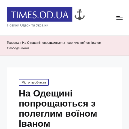
Новини Одеси та України
Головна
»
На Одещині попрощаються з полеглим воїном Іваном
Слободенюком
Posted
Місто та область
in
На Одещині
попрощаються з
полеглим воїном
Іваном