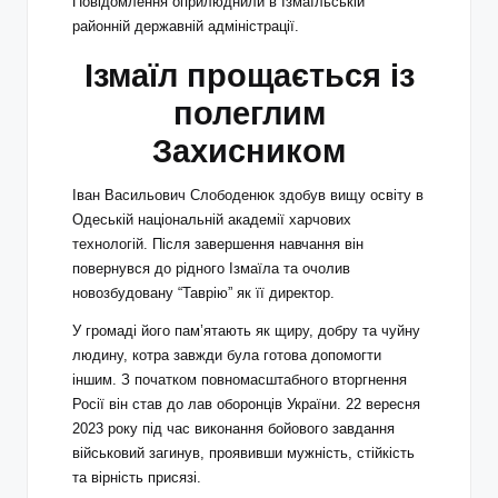
Повідомлення оприлюднили в Ізмаїльській
районній державній адміністрації.
Ізмаїл прощається із
полеглим
Захисником
Іван Васильович Слободенюк здобув вищу освіту в
Одеській національній академії харчових
технологій. Після завершення навчання він
повернувся до рідного Ізмаїла та очолив
новозбудовану “Таврію” як її директор.
У громаді його пам’ятають як щиру, добру та чуйну
людину, котра завжди була готова допомогти
іншим. З початком повномасштабного вторгнення
Росії він став до лав оборонців України. 22 вересня
2023 року під час виконання бойового завдання
військовий загинув, проявивши мужність, стійкість
та вірність присязі.