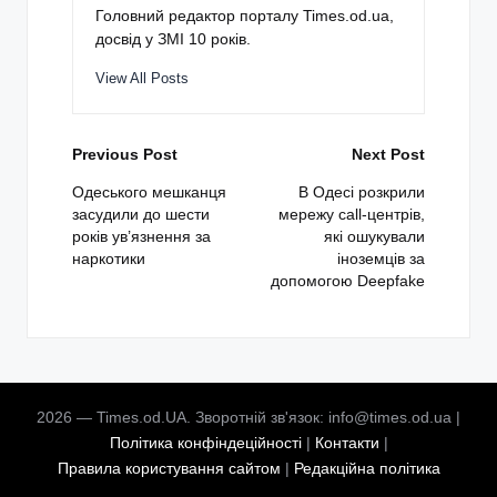
Головний редактор порталу Times.od.ua,
досвід у ЗМІ 10 років.
View All Posts
Post
Previous Post
Next Post
navigation
Одеського мешканця
В Одесі розкрили
засудили до шести
мережу call-центрів,
років ув’язнення за
які ошукували
наркотики
іноземців за
допомогою Deepfake
2026 — Times.od.UA. Зворотній зв'язок: info@times.od.ua |
Політика конфіндеційності
|
Контакти
|
Правила користування сайтом
|
Редакційна політика