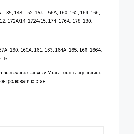
, 135, 148, 152, 154, 156А, 160, 162, 164, 166,
12, 172А/14, 172А/15, 174, 176А, 178, 180,
7А, 160, 160А, 161, 163, 164А, 165, 166, 166А,
81Б.
 безпечного запуску. Увага: мешканці повинні
контролювати їх стан.