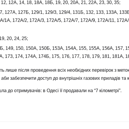
 12, 12А, 14, 18, 18А, 18Б, 19, 20, 20А, 21, 22А, 23, 30, 35;
7, 127А, 127Б, 129/1, 129/3, 129/4, 131Б, 132, 133, 133А, 133Б
2А/1А, 172А/2, 172А/3, 172А/5, 172А/7, 172А/9, 172А/11, 172А/
9, 20, 24, 25;
, 149, 150, 150А, 150Б, 153А, 154А, 155, 155А, 156А, 157, 15
А, 173, 174, 174А, 174Б, 175, 176, 177, 178, 179, 181, 181А, 1
ь лише після проведення всіх необхідних перевірок з метою
 аби забезпечити доступ до внутрішніх газових приладів та 
а до отримувачів: в Одесі її продавали на “7 кілометрі”.