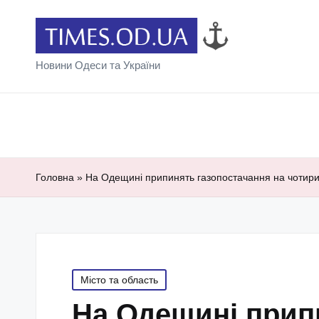
Новини Одеси та України
Головна
»
На Одещині припинять газопостачання на чотири
Posted
Місто та область
in
На Одещині прип