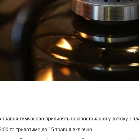
15 травня тимчасово припинять газопостачання у зв’язку з 
9:00 та триватиме до 15 травня включно.