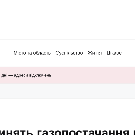
Місто та область
Суспільство
Життя
Цікаве
 дні — адреси відключень
инять газопостачання 