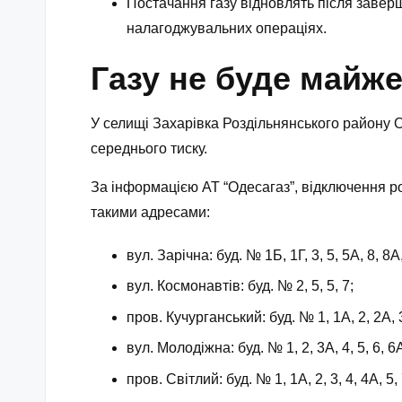
Постачання газу відновлять після заверш
налагоджувальних операціях.
Газу не буде майж
У селищі Захарівка Роздільнянського району О
середнього тиску.
За інформацією АТ “Одесагаз”, відключення ро
такими адресами:
вул. Зарічна: буд. № 1Б, 1Г, 3, 5, 5А, 8, 8А,
вул. Космонавтів: буд. № 2, 5, 5, 7;
пров. Кучурганський: буд. № 1, 1А, 2, 2А, 3,
вул. Молодіжна: буд. № 1, 2, 3А, 4, 5, 6, 6А,
пров. Світлий: буд. № 1, 1А, 2, 3, 4, 4А, 5, 7