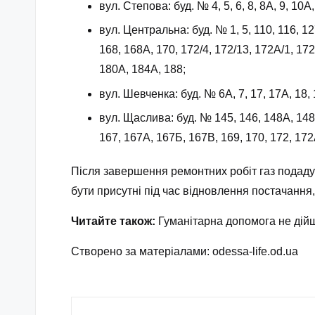
вул. Степова: буд. № 4, 5, 6, 8, 8А, 9, 10А,
вул. Центральна: буд. № 1, 5, 110, 116, 12
168, 168А, 170, 172/4, 172/13, 172А/1, 17
180А, 184А, 188;
вул. Шевченка: буд. № 6А, 7, 17, 17А, 18, 1
вул. Щаслива: буд. № 145, 146, 148А, 148Б
167, 167А, 167Б, 167В, 169, 170, 172, 172
Після завершення ремонтних робіт газ подадут
бути присутні під час відновлення постачання,
Читайте також:
Гуманітарна допомога не дійшл
Створено за матеріалами:
odessa-life.od.ua