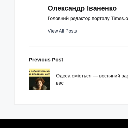
Олександр Іваненко
Головний редактор порталу Times.od
View All Posts
Post
Previous Post
navigation
Одеса сміється — весняний за
вас