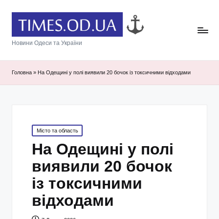
Новини Одеси та України
Головна
»
На Одещині у полі виявили 20 бочок із токсичними відходами
Posted
Місто та область
in
На Одещині у полі
виявили 20 бочок
із токсичними
відходами