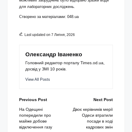
можливих забруднень було відібрано зразки води
для лабораторних досліджень.
Створено за матеріалами: 048.ua
Last updated on 7 Липня, 2026
Олександр Іваненко
Головний редактор порталу Times.od.ua,
досвід у ЗМІ 10 років.
View All Posts
Post
Previous Post
Next Post
navigation
На Одещині
Двоє керівників мерії
попередили про
Одеси втратили
майже добове
посади в ході
відключення газу
кадрових змін