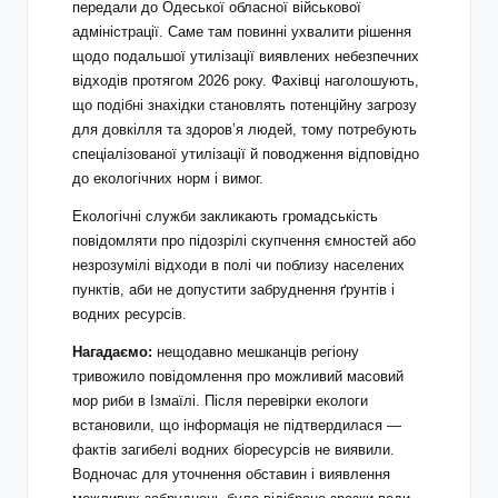
передали до Одеської обласної військової
адміністрації. Саме там повинні ухвалити рішення
щодо подальшої утилізації виявлених небезпечних
відходів протягом 2026 року. Фахівці наголошують,
що подібні знахідки становлять потенційну загрозу
для довкілля та здоров’я людей, тому потребують
спеціалізованої утилізації й поводження відповідно
до екологічних норм і вимог.
Екологічні служби закликають громадськість
повідомляти про підозрілі скупчення ємностей або
незрозумілі відходи в полі чи поблизу населених
пунктів, аби не допустити забруднення ґрунтів і
водних ресурсів.
Нагадаємо:
нещодавно мешканців регіону
тривожило повідомлення про можливий масовий
мор риби в Ізмаїлі. Після перевірки екологи
встановили, що інформація не підтвердилася —
фактів загибелі водних біоресурсів не виявили.
Водночас для уточнення обставин і виявлення