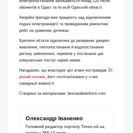
електропостачання залишаються понад 120 тисяч
абонентів в Одесі та по всій Одеській області.
Аварійні бригади вже працюють над відновленням
подачі електроенергії та проведенням ремонтних
робіт на уражених ділянках.
Критичні об’єкти підключені до резервних джерел
живлення; теплопостачання й водопостачання
регіону забезпечені, перебоїв у постачанні цих
комунальних послуг наразі немає.
Нагадаємо, що внаслідок цієї атаки постраждав
30-
річний чоловік
, його госпіталізовано у стані
середньої важкості.
Створено за матеріалами: bessarabiainform.com
Олександр Іваненко
Головний редактор порталу Times.od.ua,
досвід у ЗМІ 10 років.