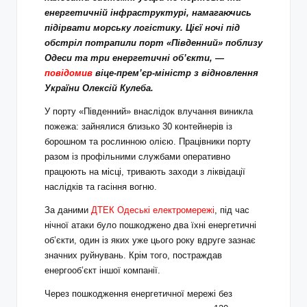
енергетичній інфраструктурі, намагаючись
підірвати морську логістику. Цієї ночі під
обстріл потрапили порт «Південний» поблизу
Одеси та три енергетичні об’єкти, —
повідомив
віце-прем’єр-міністр з відновлення
України Олексій Кулеба.
У порту «Південний» внаслідок влучання виникла
пожежа: зайнялися близько 30 контейнерів із
борошном та рослинною олією. Працівники порту
разом із профільними службами оперативно
працюють на місці, тривають заходи з ліквідації
наслідків та гасіння вогню.
За даними
ДТЕК Одеські електромережі
, під час
нічної атаки було пошкоджено два їхні енергетичні
об’єкти, один із яких уже цього року вдруге зазнає
значних руйнувань. Крім того, постраждав
енергооб’єкт іншої компанії.
Через пошкодження енергетичної мережі без