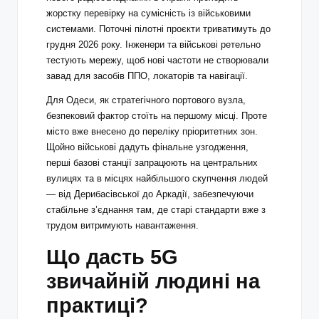
жорстку перевірку на сумісність із військовими
системами. Поточні пілотні проєкти триватимуть до
грудня 2026 року. Інженери та військові ретельно
тестують мережу, щоб нові частоти не створювали
завад для засобів ППО, локаторів та навігації.
Для Одеси, як стратегічного портового вузла,
безпековий фактор стоїть на першому місці. Проте
місто вже внесено до переліку пріоритетних зон.
Щойно військові дадуть фінальне узгодження,
перші базові станції запрацюють на центральних
вулицях та в місцях найбільшого скупчення людей
— від Дерибасівської до Аркадії, забезпечуючи
стабільне з’єднання там, де старі стандарти вже з
трудом витримують навантаження.
Що дасть 5G
звичайній людині на
практиці?