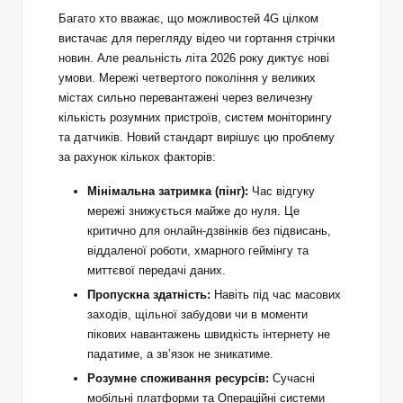
Багато хто вважає, що можливостей 4G цілком
вистачає для перегляду відео чи гортання стрічки
новин. Але реальність літа 2026 року диктує нові
умови. Мережі четвертого покоління у великих
містах сильно перевантажені через величезну
кількість розумних пристроїв, систем моніторингу
та датчиків. Новий стандарт вирішує цю проблему
за рахунок кількох факторів:
Мінімальна затримка (пінг):
Час відгуку
мережі знижується майже до нуля. Це
критично для онлайн-дзвінків без підвисань,
віддаленої роботи, хмарного геймінгу та
миттєвої передачі даних.
Пропускна здатність:
Навіть під час масових
заходів, щільної забудови чи в моменти
пікових навантажень швидкість інтернету не
падатиме, а зв’язок не зникатиме.
Розумне споживання ресурсів:
Сучасні
мобільні платформи та
Операційні системи