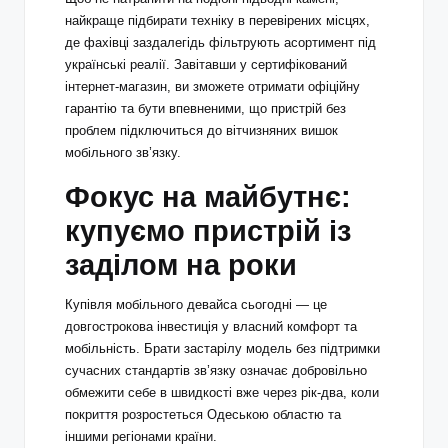
найкраще підбирати техніку в перевірених місцях,
де фахівці заздалегідь фільтрують асортимент під
українські реалії. Завітавши у сертифікований
інтернет-магазин
, ви зможете отримати офіційну
гарантію та бути впевненими, що пристрій без
проблем підключиться до вітчизняних вишок
мобільного зв’язку.
Фокус на майбутнє:
купуємо пристрій із
заділом на роки
Купівля мобільного девайса сьогодні — це
довгострокова інвестиція у власний комфорт та
мобільність. Брати застарілу модель без підтримки
сучасних стандартів зв’язку означає добровільно
обмежити себе в швидкості вже через рік-два, коли
покриття розростеться Одеською областю та
іншими регіонами країни.