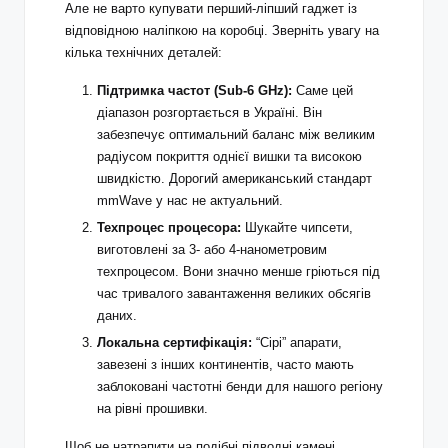
Але не варто купувати перший-ліпший гаджет із
відповідною наліпкою на коробці. Зверніть увагу на
кілька технічних деталей:
Підтримка частот (Sub-6 GHz):
Саме цей
діапазон розгортається в Україні. Він
забезпечує оптимальний баланс між великим
радіусом покриття однієї вишки та високою
швидкістю. Дорогий американський стандарт
mmWave у нас не актуальний.
Техпроцес процесора:
Шукайте чипсети,
виготовлені за 3- або 4-нанометровим
техпроцесом. Вони значно менше гріються під
час тривалого завантаження великих обсягів
даних.
Локальна сертифікація:
“Сірі” апарати,
завезені з інших континентів, часто мають
заблоковані частотні бенди для нашого регіону
на рівні прошивки.
Щоб не натрапити на подібні підводні камені,