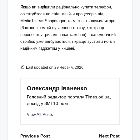
Якщо ви вирішили раціонально
купити телефон
,
орієнтуйтеся на свіжі лінійки процесорів від
MediaTek чи Snapdragon та місткість акумулятора
(бажано кремній-вуглецевого типу, які краще
переносять тривалі навантаження). Технологічний
стрибок уже відбувається, і краще зустріти його з
надійним гаджетом у кишені.
Last updated on 29 Червня, 2026
Олександр Іваненко
Головний редактор порталу Times.od.ua,
досвід у ЗМІ 10 років.
View All Posts
Post
Previous Post
Next Post