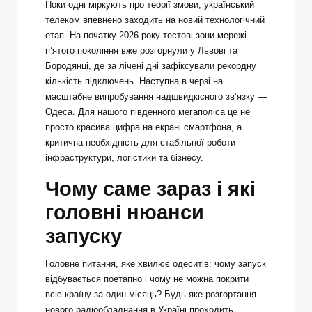
Поки одні міркують про теорії змови, український
телеком впевнено заходить на новий технологічний
етап. На початку 2026 року тестові зони мережі
п’ятого покоління вже розгорнули у Львові та
Бородянці, де за лічені дні зафіксували рекордну
кількість підключень. Наступна в черзі на
масштабне випробування надшвидкісного зв’язку —
Одеса. Для нашого південного мегаполіса це не
просто красива цифра на екрані смартфона, а
критична необхідність для стабільної роботи
інфраструктури, логістики та бізнесу.
Чому саме зараз і які
головні нюанси
запуску
Головне питання, яке хвилює одеситів: чому запуск
відбувається поетапно і чому не можна покрити
всю країну за один місяць? Будь-яке розгортання
нового радіообладнання в Україні проходить