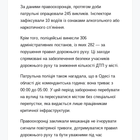
За даними правоохоронців, протягом доби
патрульні опрацювали 245 викликів. Інспектори
зафіксували 10 водіїв із ознаками алкогольного або
наркотичного сп’яніння.
Крім того, поліцейські винесли 306
адміністративних постанов, із яких 282 — за
порушення правил дорожнього руху. Ці заходи
спрямовані на забезпечення безпеки учасників
дорожнього руху та зниження кількості ДТП у місті.
Патрульна поліція також нагадала, що в Одесі та
області діє комендантська година: вона триває з
00:00 до 05:00. У цей період заборонено перебувати
на вулиці та пересуватися містом без спеціальної
перепустки, яка видається лише працівникам
критичної інфраструктури.
Правоохоронці закликали мешканців не ігнорувати
сигнали повітряної тривоги, дотримуватися правил
дорожнього руху та бути уважними під час