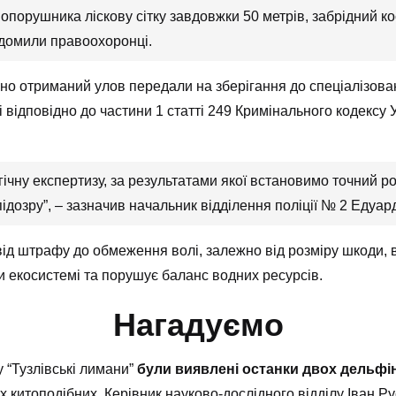
опорушника ліскову сітку завдовжки 50 метрів, забрідний ко
відомили правоохоронці.
о отриманий улов передали на зберігання до спеціалізова
 відповідно до частини 1 статті 249 Кримінального кодексу
ічну експертизу, за результатами якої встановимо точний р
дозру”, – зазначив начальник відділення поліції № 2 Едуар
від штрафу до обмеження волі, залежно від розміру шкоди,
 екосистемі та порушує баланс водних ресурсів.
Нагадуємо
 “Тузлівські лимани”
були виявлені останки двох дельфі
х китоподібних. Керівник науково-дослідного відділу Іван 