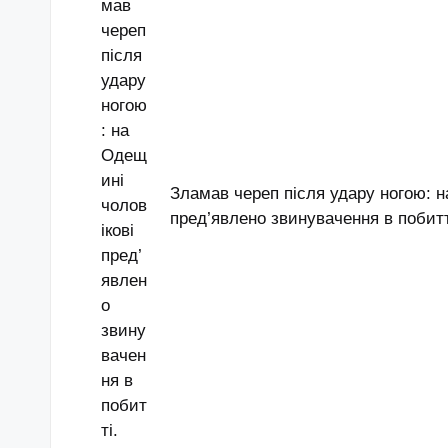
Зламав череп після удару ногою: н
пред’явлено звинувачення в побитт