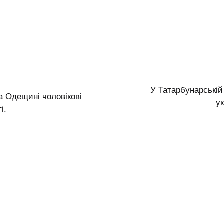
У Татарбунарській
а Одещині чоловікові
у
і.