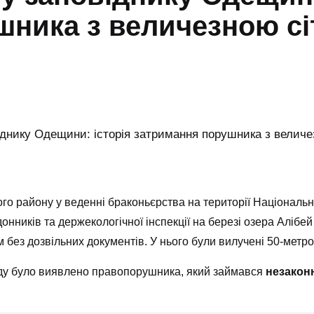
шника з величезною с
го району у веденні браконьєрства на території Національно
донників та держекологічної інспекції на березі озера Аліб
ез дозвільних документів. У нього були вилучені 50-метров
ейду було виявлено правопорушника, який займався
незакон