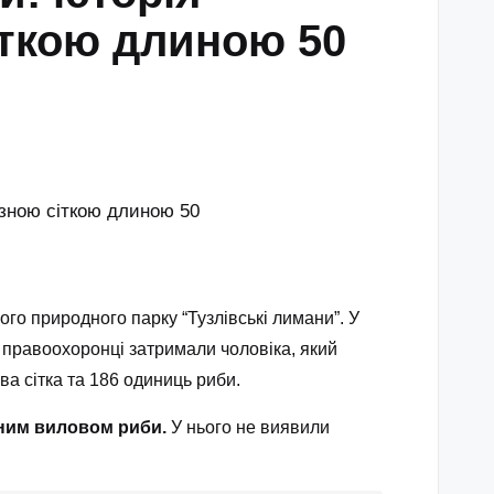
іткою длиною 50
го природного парку “Тузлівські лимани”. У
ей правоохоронці затримали чоловіка, який
а сітка та 186 одиниць риби.
ним виловом риби.
У нього не виявили