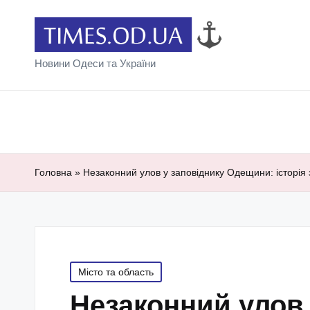
Новини Одеси та України
Головна
»
Незаконний улов у заповіднику Одещини: історія
Posted
Місто та область
in
Незаконний улов 