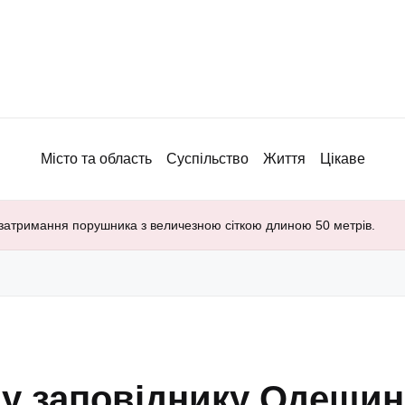
Місто та область
Суспільство
Життя
Цікаве
 затримання порушника з величезною сіткою длиною 50 метрів.
у заповіднику Одещини