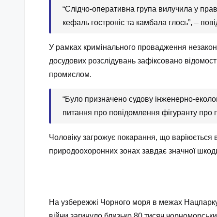
“Слідчо-оперативна група вилучила у прав
кефаль гостроніс та камбала глось”, – по
У рамках кримінального провадження незаконн
досудових розслідувань зафіксовано відомості
промислом.
“Було призначено судову інженерно-еколог
питання про повідомлення фігуранту про пі
Чоловіку загрожує покарання, що варіюється 
природоохоронних зонах завдає значної шкоди
На узбережжі Чорного моря в межах Нацпарку
війни загинуло близько 80 тисяч чорноморськи