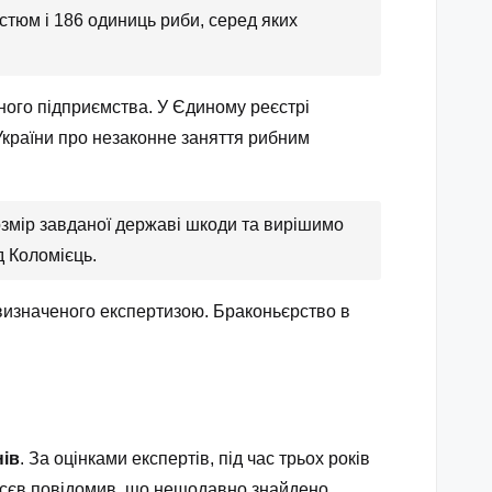
стюм і 186 одиниць риби, серед яких
ного підприємства. У Єдиному реєстрі
 України про незаконне заняття рибним
озмір завданої державі шкоди та вирішимо
д Коломієць.
 визначеного експертизою. Браконьєрство в
нів
. За оцінками експертів, під час трьох років
Русєв повідомив, що нещодавно знайдено