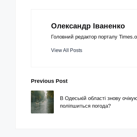
Олександр Іваненко
Головний редактор порталу Times.od
View All Posts
Post
Previous Post
navigation
В Одеській області знову очіку
поліпшиться погода?