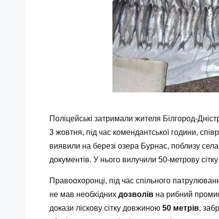
Поліцейські затримали жителя Білгород-Дніст
3 жовтня, під час комендантської години, спів
виявили на березі озера Бурнас, поблизу сел
документів. У нього вилучили 50-метрову сітку
Правоохоронці, під час спільного патрулюван
не мав необхідних
дозволів
на рибний промис
докази ліскову сітку довжиною
50 метрів
, заб