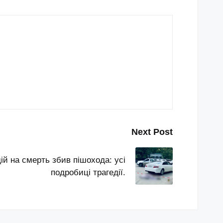
Next Post
ій на смерть збив пішохода: усі
подробиці трагедії.