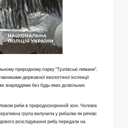
ьному природному парку “Тузлівські лимани”.
тавниками державної екологічної інспекції
ми знаряддями без будь-яких дозвільних
ловом риби в природоохоронній зоні. Чоловік
ративна група вилучила у рибалки як речові
судового розслідування рибу передали на