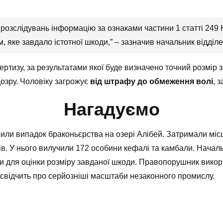
розслідувань інформацію за ознаками частини 1 статті 249 
 яке завдало істотної шкоди,” – зазначив начальник відділе
ртизу, за результатами якої буде визначено точний розмір 
озру. Чоловіку загрожує
від штрафу до обмеження волі
, 
Нагадуємо
рили випадок браконьєрства на озері Алібей. Затримали міс
в. У нього вилучили 172 особини кефалі та камбали. Началь
зи для оцінки розміру завданої шкоди. Правопорушник вик
свідчить про серйозніші масштаби незаконного промислу.