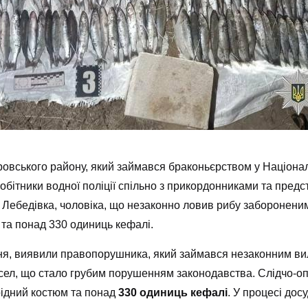
ровського району, який займався браконьєрством у Націонал
робітники водної поліції спільно з прикордонниками та предс
а Лебедівка, чоловіка, що незаконно ловив рибу заборонени
 та понад 330 одиниць кефалі.
ня, виявили правопорушника, який займався незаконним ви
ел, що стало грубим порушенням законодавства. Слідчо-опе
рідний костюм та понад
330 одиниць кефалі
. У процесі до