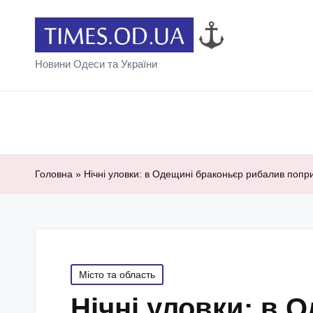
Новини Одеси та України
Головна
»
Нічні уловки: в Одещині браконьєр рибалив попр
Posted
Місто та область
in
Нічні уловки: в 