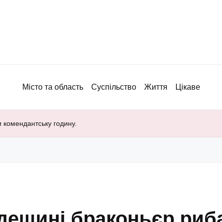
Місто та область
Суспільство
Життя
Цікаве
и комендантську годину.
Одещині браконьєр ри