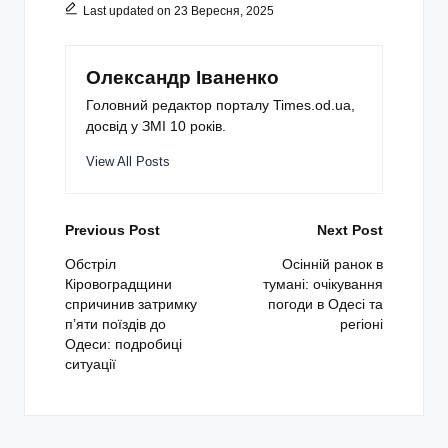
Last updated on 23 Вересня, 2025
Олександр Іваненко
Головний редактор порталу Times.od.ua,
досвід у ЗМІ 10 років.
View All Posts
Post
Previous Post
Next Post
navigation
Обстріл
Осінній ранок в
Кіровоградщини
тумані: очікування
спричинив затримку
погоди в Одесі та
п’яти поїздів до
регіоні
Одеси: подробиці
ситуації