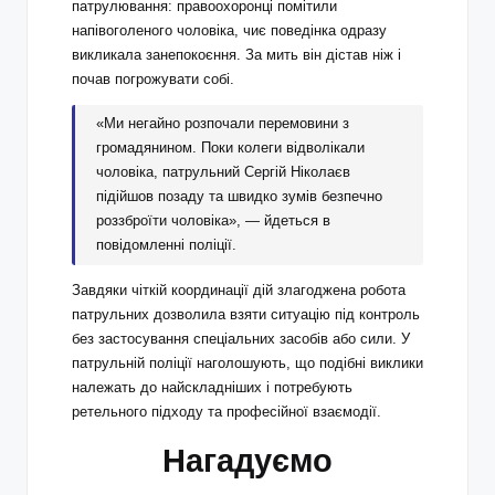
патрулювання: правоохоронці помітили
напівоголеного чоловіка, чиє поведінка одразу
викликала занепокоєння. За мить він дістав ніж і
почав погрожувати собі.
«Ми негайно розпочали перемовини з
громадянином. Поки колеги відволікали
чоловіка, патрульний Сергій Ніколаєв
підійшов позаду та швидко зумів безпечно
роззброїти чоловіка», — йдеться в
повідомленні поліції.
Завдяки чіткій координації дій злагоджена робота
патрульних дозволила взяти ситуацію під контроль
без застосування спеціальних засобів або сили. У
патрульній поліції наголошують, що подібні виклики
належать до найскладніших і потребують
ретельного підходу та професійної взаємодії.
Нагадуємо