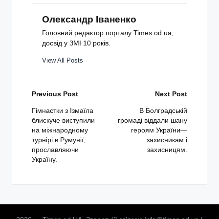
Олександр Іваненко
Головний редактор порталу Times.od.ua,
досвід у ЗМІ 10 років.
View All Posts
Post
Previous Post
Next Post
navigation
Гімнастки з Ізмаїла
В Болградській
блискуче виступили
громаді віддали шану
на міжнародному
героям України—
турнірі в Румунії,
захисникам і
прославляючи
захисницям.
Україну.