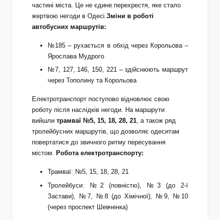
частині міста. Це не єдине перехрестя, яке стало
жертвою негоди в Одесі.
Зміни в роботі
автобусних маршрутів:
№185 – рухається в обхід через Корольова –
Ярослава Мудрого
№7, 127, 146, 150, 221 – здійснюють маршрут
через Тополину та Корольова
Електротранспорт поступово відновлює свою
роботу після наслідків негоди. На маршрути
вийшли
трамваї №5, 15, 18, 28, 21
, а також ряд
тролейбусних маршрутів, що дозволяє одеситам
повертатися до звичного ритму пересування
містом.
Робота електротранспорту:
Трамваї: №5, 15, 18, 28, 21
Тролейбуси: №2 (повністю), №3 (до 2-ї
Застави), №7, №8 (до Хімічної), №9, №10
(через проспект Шевченка)