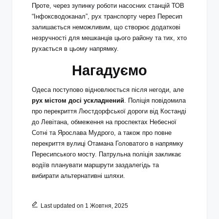
Проте, через зупинку роботи насосних станцій ТОВ
“Інфоксводоканал”, рух транспорту через Пересип
залишається неможливим, що створює додаткові
незручності для мешканців цього району та тих, хто
рухається в цьому напрямку.
Нагадуємо
Одеса поступово відновлюється після негоди, але
рух містом досі ускладнений
. Поліція повідомила
про перекриття Люстдорфської дороги від Костанді
до Левітана, обмеження на проспектах Небесної
Сотні та Ярослава Мудрого, а також про повне
перекриття вулиці Отамана Головатого в напрямку
Пересипського мосту. Патрульна поліція закликає
водіїв планувати маршрути заздалегідь та
вибирати альтернативні шляхи.
Last updated on 1 Жовтня, 2025